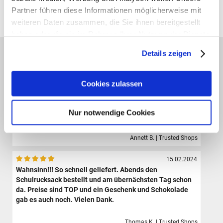
Partner führen diese Informationen möglicherweise mit
Alle Preise verstehen sich inklusive der gesetzl. MwSt. und zzgl.
Versand
(ab 39,00 € Bestellwert versandkostenfrei!)
weiteren Daten zusammen, die Sie ihnen bereitgestellt
haben oder die sie im Rahmen Ihrer Nutzung der Dienste
gesammelt haben.
Das sagen unsere Kunden:
Details zeigen
09.08.2024
Der Shop hat eine sehr große Auswahl hochwertiger
Cookies zulassen
Sporttaschen, Schulranzen und Zubehör.Die Bestellung
ist sehr einfach und der Versand erfolgte sehr schnell.
Ich bin sehr zufrieden und werde definitiv wieder hier
Nur notwendige Cookies
bestellen.
Annett B. | Trusted Shops
15.02.2024
Wahnsinn!!! So schnell geliefert. Abends den
Schulrucksack bestellt und am übernächsten Tag schon
da. Preise sind TOP und ein Geschenk und Schokolade
gab es auch noch. Vielen Dank.
Thomas K. | Trusted Shops