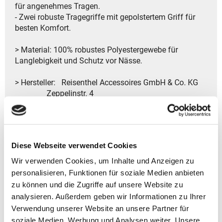
für angenehmes Tragen.
- Zwei robuste Tragegriffe mit gepolstertem Griff für
besten Komfort.
> Material: 100% robustes Polyestergewebe für
Langlebigkeit und Schutz vor Nässe.
> Hersteller: Reisenthel Accessoires GmbH & Co. KG
Zeppelinstr. 4
82205 Gilching
Deutschland
- Kontakt:
Tel.: +49 8105 772920
Diese Webseite verwendet Cookies
Fax: +49 8105 77292-920
E-Mail: service@reisenthel.com
Wir verwenden Cookies, um Inhalte und Anzeigen zu
personalisieren, Funktionen für soziale Medien anbieten
zu können und die Zugriffe auf unsere Website zu
analysieren. Außerdem geben wir Informationen zu Ihrer
Gutscheine bestellen
Verwendung unserer Website an unsere Partner für
soziale Medien, Werbung und Analysen weiter. Unsere