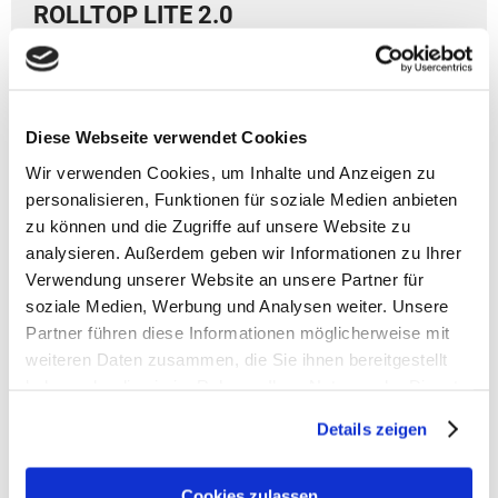
ROLLTOP LITE 2.0
Artikelbeschreibung GOT BAG Rolltop Lite 2.0
- Volumen: 26 Liter
- Gewicht: 1120 g
Diese Webseite verwendet Cookies
- Größe: 42 (erweiterbar auf 63 cm Höhe) x 32 x 15 cm
Wir verwenden Cookies, um Inhalte und Anzeigen zu
(HxBxT)
personalisieren, Funktionen für soziale Medien anbieten
zu können und die Zugriffe auf unsere Website zu
- gepolsterter Rücken
analysieren. Außerdem geben wir Informationen zu Ihrer
- ergonomische Schultergurte
- magnetischer Rolltop-Verschluss
Verwendung unserer Website an unsere Partner für
- inclusive 15"- Laptopsleeve herausnehmbar und
soziale Medien, Werbung und Analysen weiter. Unsere
verschließbar mit Reißverschluss (31x28cm)
Partner führen diese Informationen möglicherweise mit
- zusätzliche Innentasche mit Reißverschluss und
weiteren Daten zusammen, die Sie ihnen bereitgestellt
Schlüsselring
haben oder die sie im Rahmen Ihrer Nutzung der Dienste
- Sicherheitsfach am Rücken (versteckt)
gesammelt haben.
- 2 Jahre Garantie und Repair-Service
Details zeigen
- Material: - Haupt-Material: recyeltes Ocean Impact
Cookies zulassen
Plastic