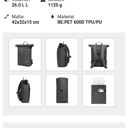
26.0 L L
1120 g
Maße
Material
42x32x15 cm
RE:PET 600D TPU/PU