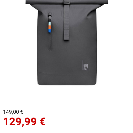
149,00 €
129,99
€