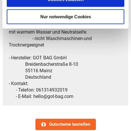
- PFC-und PVC-frei
- staub-und wasserdicht durch TPU Innen-und
Nur notwendige Cookies
PU-Außenbeschichtung
- Pflegeempfehlung: - Reinigung mit Microfasertuch
mit warmem Wasser und Neutralseife
- nicht Waschmaschinen-und
Trocknergeeignet
- Hersteller: GOT BAG GmbH
Breidenbacherstraße 8-10
55116 Mainz
Deutschland
- Kontakt:
- Telefon: 061314932019
- E-Mail: hello@got-bag.com
Gutscheine bestellen