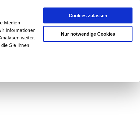
Mein Konto
den-Hotline
. 07633 3243
Cookies zulassen
0
le Medien
ir Informationen
Nur notwendige Cookies
0,00 €
Analysen weiter.
die Sie ihnen
ke
Taschen
Zubehör