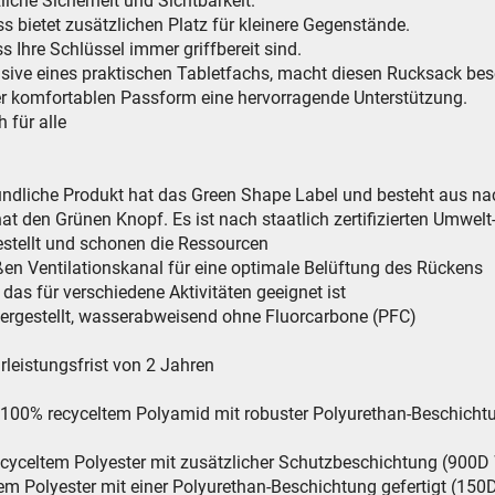
zliche Sicherheit und Sichtbarkeit.
s bietet zusätzlichen Platz für kleinere Gegenstände.
ss Ihre Schlüssel immer griffbereit sind.
usive eines praktischen Tabletfachs, macht diesen Rucksack bes
er komfortablen Passform eine hervorragende Unterstützung.
h für alle
dliche Produkt hat das Green Shape Label und besteht aus nac
den Grünen Knopf. Es ist nach staatlich zertifizierten Umwelt-
estellt und schonen die Ressourcen
ßen Ventilationskanal für eine optimale Belüftung des Rückens
, das für verschiedene Aktivitäten geeignet ist
hergestellt, wasserabweisend ohne Fluorcarbone (PFC)
leistungsfrist von 2 Jahren
us 100% recyceltem Polyamid mit robuster Polyurethan-Beschicht
celtem Polyester mit zusätzlicher Schutzbeschichtung (900D
Polyester mit einer Polyurethan-Beschichtung gefertigt (150