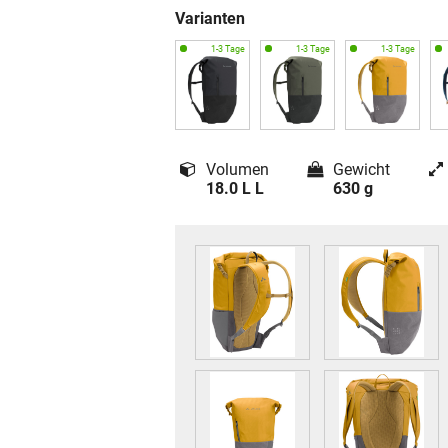
Varianten
Volumen
Gewicht
18.0 L L
630 g