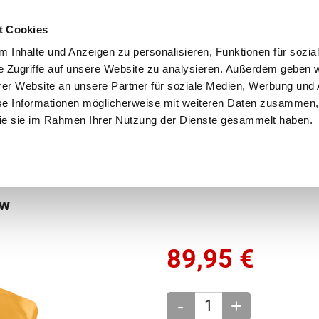
Schnellversand!
Versandkostenfrei ab 39 €
Kun
3 x täglich an Werktagen!
Kostenlose Rücksendung
Tel
t Cookies
 Inhalte und Anzeigen zu personalisieren, Funktionen für sozia
e Zugriffe auf unsere Website zu analysieren. Außerdem geben w
er Website an unsere Partner für soziale Medien, Werbung und 
se Informationen möglicherweise mit weiteren Daten zusammen, 
 die sie im Rahmen Ihrer Nutzung der Dienste gesammelt haben.
Grundschule
Weiterführende Schule
Rucksäc
ow
89,95
€
-
+