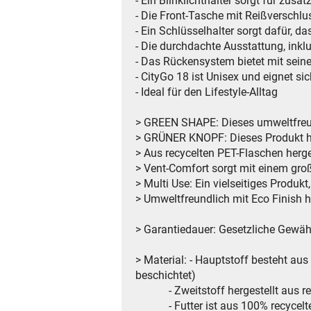
- Ein Blinklichthalter sorgt für zusät
- Die Front-Tasche mit Reißverschlus
- Ein Schlüsselhalter sorgt dafür, da
- Die durchdachte Ausstattung, inkl
- Das Rückensystem bietet mit sein
- CityGo 18 ist Unisex und eignet sic
- Ideal für den Lifestyle-Alltag
> GREEN SHAPE: Dieses umweltfreun
> GRÜNER KNOPF: Dieses Produkt hat 
> Aus recycelten PET-Flaschen herg
> Vent-Comfort sorgt mit einem gro
> Multi Use: Ein vielseitiges Produkt
> Umweltfreundlich mit Eco Finish 
> Garantiedauer: Gesetzliche Gewähr
> Material: - Hauptstoff besteht a
beschichtet)
- Zweitstoff hergestellt aus recy
- Futter ist aus 100% recyceltem 