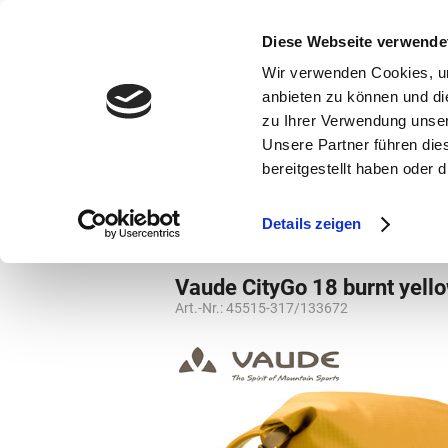
bestellen und ausdrucken
GUTSCHEINE
Diese Webseite verwende
Wir verwenden Cookies, um
anbieten zu können und di
zu Ihrer Verwendung unser
Unsere Partner führen die
bereitgestellt haben oder
Marken
Vorschule
Details zeigen
Rucksäcke
Rucksäcke
Vaude CityGo 18 burnt yell
Art.-Nr.:
45515-317/133672