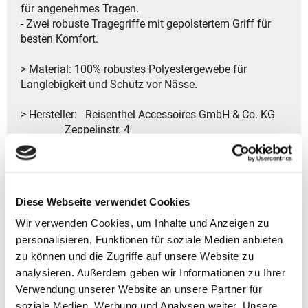
für angenehmes Tragen.
- Zwei robuste Tragegriffe mit gepolstertem Griff für
besten Komfort.
> Material: 100% robustes Polyestergewebe für
Langlebigkeit und Schutz vor Nässe.
> Hersteller: Reisenthel Accessoires GmbH & Co. KG
Zeppelinstr. 4
82205 Gilching
Deutschland
- Kontakt:
Tel.: +49 8105 772920
Diese Webseite verwendet Cookies
Fax: +49 8105 77292-920
E-Mail: service@reisenthel.com
Wir verwenden Cookies, um Inhalte und Anzeigen zu
personalisieren, Funktionen für soziale Medien anbieten
zu können und die Zugriffe auf unsere Website zu
analysieren. Außerdem geben wir Informationen zu Ihrer
Gutscheine bestellen
Verwendung unserer Website an unsere Partner für
soziale Medien, Werbung und Analysen weiter. Unsere