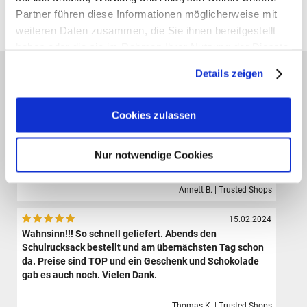
Partner führen diese Informationen möglicherweise mit
Alle Preise verstehen sich inklusive der gesetzl. MwSt. und zzgl.
Versand
(ab 39,00 € Bestellwert versandkostenfrei!)
weiteren Daten zusammen, die Sie ihnen bereitgestellt
haben oder die sie im Rahmen Ihrer Nutzung der Dienste
gesammelt haben.
Das sagen unsere Kunden:
Details zeigen
09.08.2024
Der Shop hat eine sehr große Auswahl hochwertiger
Cookies zulassen
Sporttaschen, Schulranzen und Zubehör.Die Bestellung
ist sehr einfach und der Versand erfolgte sehr schnell.
Ich bin sehr zufrieden und werde definitiv wieder hier
Nur notwendige Cookies
bestellen.
Annett B. | Trusted Shops
15.02.2024
Wahnsinn!!! So schnell geliefert. Abends den
Schulrucksack bestellt und am übernächsten Tag schon
da. Preise sind TOP und ein Geschenk und Schokolade
gab es auch noch. Vielen Dank.
Thomas K. | Trusted Shops