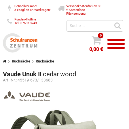
Schnellversand!
Versandkostenfrei ab 39
3 x täglich an Werktagen!
€
Kostenlose
Rücksendung
Kunden-Hotline
Tel. 07633 3243
0
0,00 €
Rucksäcke
Rucksäcke
Vaude Unuk II
cedar wood
Art.-Nr.:
45519-673/133683