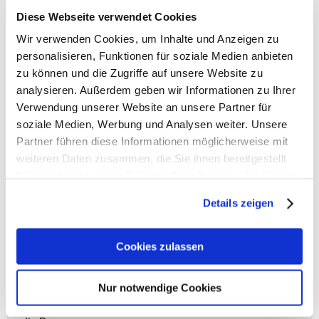
Tragemöglichkeit für schnelle Transporte
Diese Webseite verwendet Cookies
- Das gepolsterte Tablet- und Kartentaschenfach
Wir verwenden Cookies, um Inhalte und Anzeigen zu
schützt deine elektronischen Geräte und Karten sicher
und organisiert
personalisieren, Funktionen für soziale Medien anbieten
- Das großzügige Hauptfach und das separate
zu können und die Zugriffe auf unsere Website zu
Tabletfach bieten ausreichend Platz für deine
analysieren. Außerdem geben wir Informationen zu Ihrer
wichtigen Utensilien
Verwendung unserer Website an unsere Partner für
- Das zusätzliche Reißverschlussfach im Deckel
soziale Medien, Werbung und Analysen weiter. Unsere
ermöglicht eine noch bessere Organisation deiner
Partner führen diese Informationen möglicherweise mit
Dinge
weiteren Daten zusammen, die Sie ihnen bereitgestellt
- VAUDE UNUK II ist Unisex und eignet sich für alle
haben oder die sie im Rahmen Ihrer Nutzung der Dienste
- Ideal für den Lifestyle-Alltag
gesammelt haben.
Details zeigen
> GREEN SHAPE: Dieses umweltfreundliche Produkt
hat das Green Shape Label und besteht aus
nachhaltigen Materialien
Cookies zulassen
> GRÜNER KNOPF: Dieses Produkt hat den Grünen
Knopf. Es ist nach staatlich zertifizierten Umwelt- und
Nur notwendige Cookies
Sozialstandards hergestellt
> Aus recycelten PET-Flaschen hergestellt und schonen