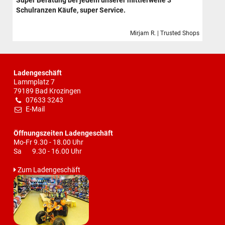
Super Beratung bei jedem unserer mittlerweile 3
Schulranzen Käufe, super Service.
Mirjam R. | Trusted Shops
Ladengeschäft
Lammplatz 7
79189 Bad Krozingen
07633 3243
E-Mail
Öffnungszeiten Ladengeschäft
Mo-Fr 9.30 - 18.00 Uhr
Sa 9.30 - 16.00 Uhr
Zum Ladengeschäft