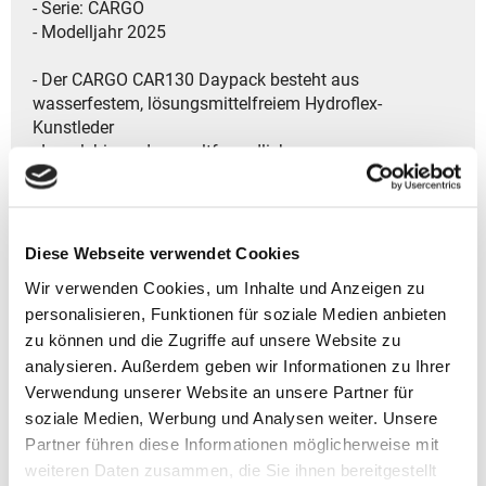
- Serie: CARGO
- Modelljahr 2025
- Der CARGO CAR130 Daypack besteht aus
wasserfestem, lösungsmittelfreiem Hydroflex-
Kunstleder
- Langlebig und umweltfreundlich
- Mit seinem hellen Innenfutter bietet der Rucksack eine
moderne, praktische Aufbewahrung
- Zeitlose Design und die praktischen Features machen
den CARGO CAR130 zum idealen Begleiter für den
Diese Webseite verwendet Cookies
Alltag
Wir verwenden Cookies, um Inhalte und Anzeigen zu
- Geräumiges Hauptfach, sicher verschlossen mit
personalisieren, Funktionen für soziale Medien anbieten
Überschlag und Reißverschluss
zu können und die Zugriffe auf unsere Website zu
- Innen: Gepolstertes Laptopfach und zwei Fleece-
analysieren. Außerdem geben wir Informationen zu Ihrer
gefütterte Einsteckfächer
- Vorne: Praktische Schlaufe für ein Fahrradlicht und
Verwendung unserer Website an unsere Partner für
ein Reißverschlussfach mit integriertem
soziale Medien, Werbung und Analysen weiter. Unsere
Schlüsselhalter
Partner führen diese Informationen möglicherweise mit
- Rückseitiges Reißverschlussfach für zusätzlichen
weiteren Daten zusammen, die Sie ihnen bereitgestellt
Stauraum