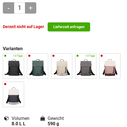
-
+
Derzeit nicht auf Lager
.
Lieferzeit anfragen
Varianten
Volumen
Gewicht
8.0 L L
590 g