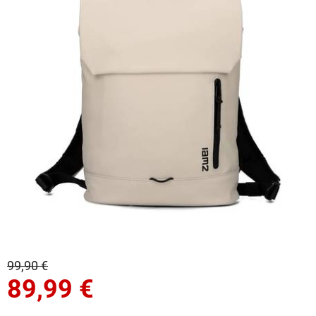
99,90 €
89,99
€