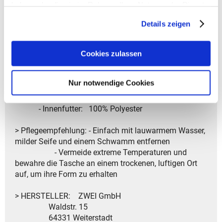
haben oder die sie im Rahmen Ihrer Nutzung der Dienste
- Trageschlaufe oben für praktisches Tragen
gesammelt haben.
- Ergonomisch geformte, verstellbare Tragegurte für
Details zeigen
maximalen Komfort
- Mesh-gepolsterter Rücken für extra Unterstützung
Cookies zulassen
- Verstärkter Boden für Stabilität und Haltbarkeit
> Garantiedauer: 2 Jahre Gesetzliche Gewährleistung
Nur notwendige Cookies
> Material: - Außenmaterial: 100% PU (Polyurethan)
- Innenfutter: 100% Polyester
> Pflegeempfehlung: - Einfach mit lauwarmem Wasser,
milder Seife und einem Schwamm entfernen
- Vermeide extreme Temperaturen und
bewahre die Tasche an einem trockenen, luftigen Ort
auf, um ihre Form zu erhalten
> HERSTELLER: ZWEI GmbH
Waldstr. 15
64331 Weiterstadt