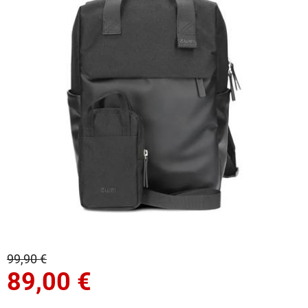
99,90 €
89,00
€