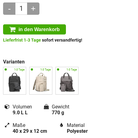
-
+
in den Warenkorb
Lieferfrist 1-3 Tage
sofort versandfertig!
Varianten
Volumen
Gewicht
9.0 L L
770 g
Maße
Material
40 x 29 x 12 cm
Polyester