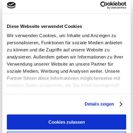
- Individuell anpassbare Schulterriemen mit Polsterung
und mehreren Schlaufen
- Praktische Fixierung für Trolleygestänge
- Zwei äußere Steckbereiche an den Seiten
Diese Webseite verwendet Cookies
- Fronttasche mit Magnetklappe
- Integrierte Schlüsselbefestigung im Vorderfach
Wir verwenden Cookies, um Inhalte und Anzeigen zu
- Netzfach mit Zip im Inneren der Fronttasche
personalisieren, Funktionen für soziale Medien anbieten
- Verstecktes Fach rückseitig
zu können und die Zugriffe auf unsere Website zu
- Großes Innenfach mit beidseitigem Zipper
analysieren. Außerdem geben wir Informationen zu Ihrer
- Helles Innenmaterial für bessere Übersicht
Verwendung unserer Website an unsere Partner für
- Gepolsterter Innenbereich mit Sicherungslasche
soziale Medien, Werbung und Analysen weiter. Unsere
- Zwei separate Smartphone-Abteile
Partner führen diese Informationen möglicherweise mit
- Innenliegende Tasche mit Verschluss
weiteren Daten zusammen, die Sie ihnen bereitgestellt
- Kleine Tasche zum Abnehmen
- Zusätzlicher Gurt für Schulter oder als Schlüsselband
haben oder die sie im Rahmen Ihrer Nutzung der Dienste
nutzbar
gesammelt haben.
Details zeigen
> Garantiedauer: 2 Jahre Gesetzliche Gewährleistung
Cookies zulassen
> Material: aus 100% Polyester, Applikationen: 100%
Polyurethan