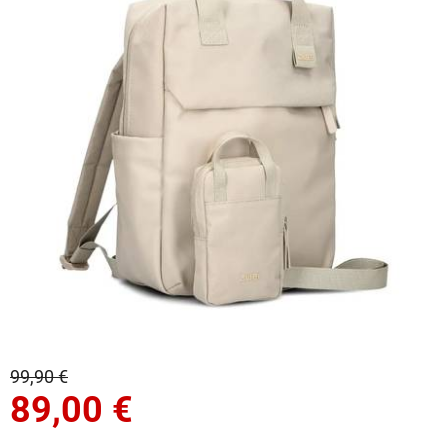
99,90 €
89,00
€