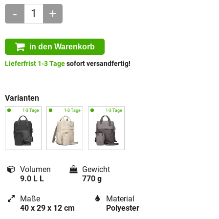
-
+
in den Warenkorb
Lieferfrist 1-3 Tage
sofort versandfertig!
Varianten
Volumen
Gewicht
9.0 L L
770 g
Maße
Material
40 x 29 x 12 cm
Polyester