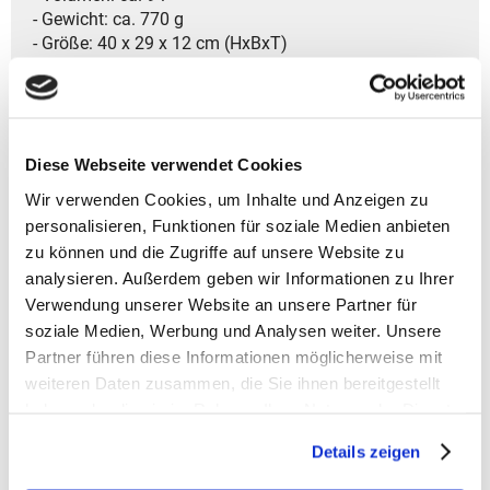
- Gewicht: ca. 770 g
- Größe: 40 x 29 x 12 cm (HxBxT)
- Serie: LOU
- Atmungsaktive Rückenfläche mit Netzstruktur
- Individuell anpassbare Schulterriemen mit Polsterung
und mehreren Schlaufen
Diese Webseite verwendet Cookies
- Praktische Fixierung für Trolleygestänge
Wir verwenden Cookies, um Inhalte und Anzeigen zu
- Zwei äußere Steckbereiche an den Seiten
personalisieren, Funktionen für soziale Medien anbieten
- Fronttasche mit Magnetklappe
zu können und die Zugriffe auf unsere Website zu
- Integrierte Schlüsselbefestigung im Vorderfach
analysieren. Außerdem geben wir Informationen zu Ihrer
- Netzfach mit Zip im Inneren der Fronttasche
Verwendung unserer Website an unsere Partner für
- Verstecktes Fach rückseitig
soziale Medien, Werbung und Analysen weiter. Unsere
- Großes Innenfach mit beidseitigem Zipper
- Helles Innenmaterial für bessere Übersicht
Partner führen diese Informationen möglicherweise mit
- Gepolsterter Innenbereich mit Sicherungslasche
weiteren Daten zusammen, die Sie ihnen bereitgestellt
- Zwei separate Smartphone-Abteile
haben oder die sie im Rahmen Ihrer Nutzung der Dienste
- Innenliegende Tasche mit Verschluss
gesammelt haben.
Details zeigen
- Kleine Tasche zum Abnehmen
- Zusätzlicher Gurt für Schulter oder als Schlüsselband