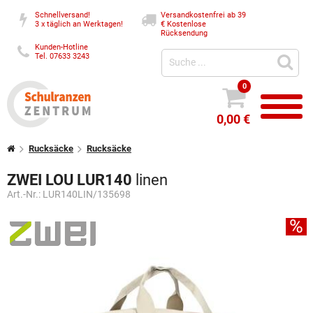
Schnellversand!
Versandkostenfrei ab 39
3 x täglich an Werktagen!
€
Kostenlose
Rücksendung
Kunden-Hotline
Tel. 07633 3243
0
0,00 €
Rucksäcke
Rucksäcke
ZWEI LOU LUR140
linen
Art.-Nr.:
LUR140LIN/135698
%