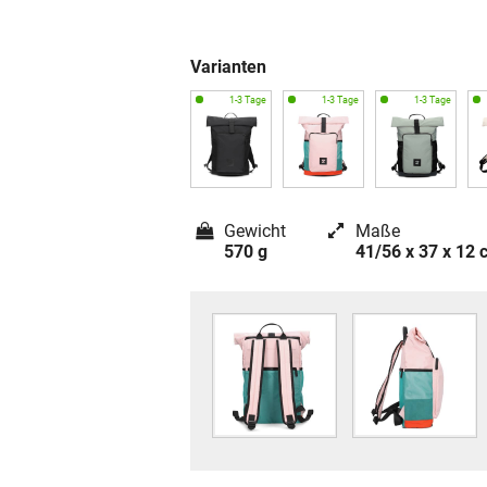
Varianten
Gewicht
Maße
570 g
41/56 x 37 x 12 