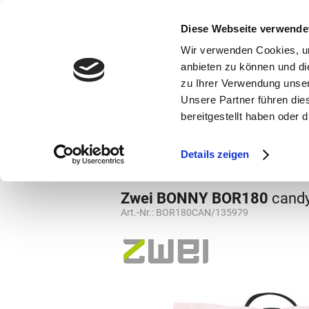
bestellen und ausdrucken
GUTSCHEINE
Diese Webseite verwende
Wir verwenden Cookies, um
anbieten zu können und di
zu Ihrer Verwendung unser
Unsere Partner führen die
bereitgestellt haben oder
Marken
Vorschule
Details zeigen
Rucksäcke
Rucksäcke
Zwei BONNY BOR180
cand
Art.-Nr.:
BOR180CAN/135979