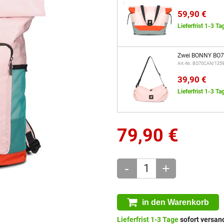
59,90 €
Lieferfrist 1-3 Ta
Zwei BONNY BO7
Art.-Nr.: BO70CAN/135
39,90 €
Lieferfrist 1-3 Ta
79,90
€
-
+
in den Warenkorb
Lieferfrist 1-3 Tage
sofort versand