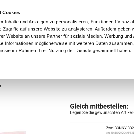
Schnellversand!
Versandkostenfrei ab 39 €
Kun
3 x täglich an Werktagen!
Kostenlose Rücksendung
Tel
t Cookies
 Inhalte und Anzeigen zu personalisieren, Funktionen für sozia
e Zugriffe auf unsere Website zu analysieren. Außerdem geben w
er Website an unsere Partner für soziale Medien, Werbung und 
se Informationen möglicherweise mit weiteren Daten zusammen, 
 die sie im Rahmen Ihrer Nutzung der Dienste gesammelt haben.
Grundschule
Weiterführende Schule
Rucksäc
y
Gleich mitbestellen:
Legen Sie die gewünschten Artikel 
Zwei BONNY BO2
Art.-Nr.: BO200CAN/13