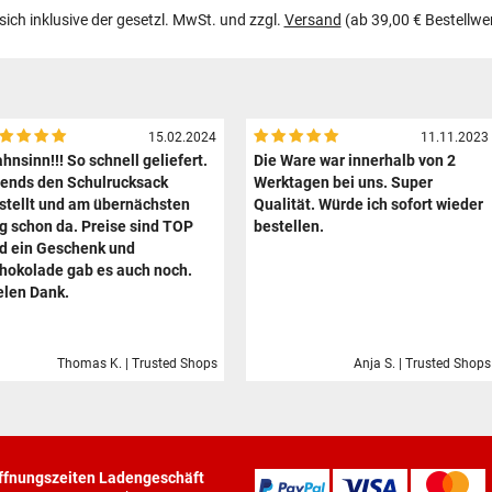
 sich inklusive der gesetzl. MwSt. und zzgl.
Versand
(ab 39,00 € Bestellwe
15.02.2024
11.11.2023
hnsinn!!! So schnell geliefert.
Die Ware war innerhalb von 2
ends den Schulrucksack
Werktagen bei uns. Super
stellt und am übernächsten
Qualität. Würde ich sofort wieder
g schon da. Preise sind TOP
bestellen.
d ein Geschenk und
hokolade gab es auch noch.
elen Dank.
Thomas K. | Trusted Shops
Anja S. | Trusted Shops
ffnungszeiten Ladengeschäft