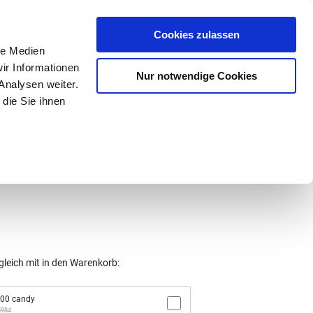
Mein Konto
den-Hotline
. 07633 3243
Cookies zulassen
0
le Medien
ir Informationen
Nur notwendige Cookies
0,00 €
Analysen weiter.
die Sie ihnen
ke
Taschen
Zubehör
gleich mit in den Warenkorb:
00 candy
5984