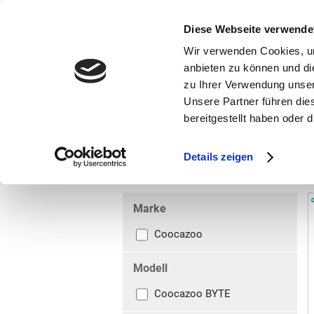
bestellen und ausdrucken
GUTSCHEINE
Diese Webseite verwende
Wir verwenden Cookies, um
anbieten zu können und di
zu Ihrer Verwendung unser
Unsere Partner führen die
bereitgestellt haben oder
Marken
Vorschule
Details zeigen
Schulrucksäcke
Schulrucksäcke
Marke
Coocazoo
Modell
Coocazoo BYTE