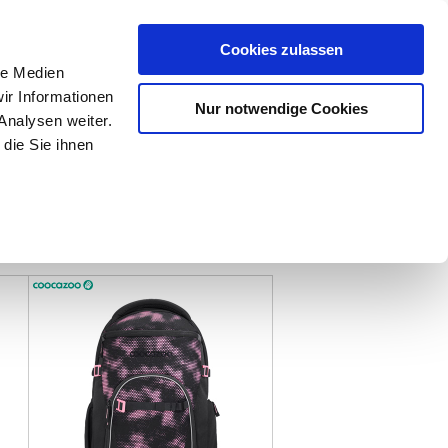
Mein Konto
den-Hotline
. 07633 3243
Cookies zulassen
0
le Medien
ir Informationen
Nur notwendige Cookies
0,00 €
Analysen weiter.
die Sie ihnen
ke
Taschen
Zubehör