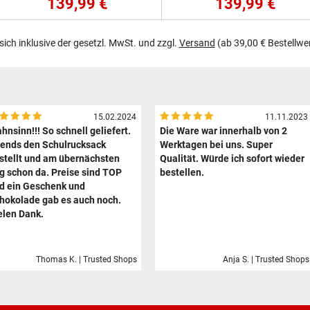
139,99 €
139,99 €
 sich inklusive der gesetzl. MwSt. und zzgl.
Versand
(ab 39,00 € Bestellwe
15.02.2024
11.11.2023
hnsinn!!! So schnell geliefert.
Die Ware war innerhalb von 2
ends den Schulrucksack
Werktagen bei uns. Super
stellt und am übernächsten
Qualität. Würde ich sofort wieder
g schon da. Preise sind TOP
bestellen.
d ein Geschenk und
hokolade gab es auch noch.
elen Dank.
Thomas K. | Trusted Shops
Anja S. | Trusted Shops