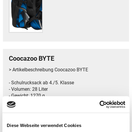
Coocazoo BYTE
> Artikelbeschreibung Coocazoo BYTE
- Schulrucksack ab 4./5. Klasse
- Volumen: 28 Liter
- Gewicht: 1270 g
- Größe: 46 x 29 x 21 cm (HxBxT)
- Edition : Standard-Kollektion
> Top-Features auf einen Blick:
Diese Webseite verwendet Cookies
- Höhenanpassbare Schultergurte nach EASY-GROW-