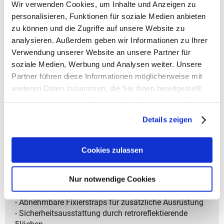
SYSTEM für Körpermaße von 135 bis 180 cm
Wir verwenden Cookies, um Inhalte und Anzeigen zu
- Positionsverstellbare Riemen zur körpernahen
personalisieren, Funktionen für soziale Medien anbieten
Rückenlage
zu können und die Zugriffe auf unsere Website zu
- Brustgurt mit Höhenoption sowie Hüftgurt zum
analysieren. Außerdem geben wir Informationen zu Ihrer
Abnehmen
Verwendung unserer Website an unsere Partner für
- Längenregulierbare Schulterpolster mit weicher
soziale Medien, Werbung und Analysen weiter. Unsere
Polsterung
Partner führen diese Informationen möglicherweise mit
- Stabiler Rückenbereich mit Polsterung aus
weiteren Daten zusammen, die Sie ihnen bereitgestellt
atmungsaktivem Air-Mesh und Belüftungszonen
haben oder die sie im Rahmen Ihrer Nutzung der Dienste
- Großzügiger Stauraum mit Hauptfach
gesammelt haben.
- Bereich für Laptop und Tablet, Organisationsfach
Details zeigen
sowie zusätzlichem Zubehörfach
- Aufnahmeoption für faltbare Heftbox per
Clipbefestigung am Bücherfach oder für Tablet-
Cookies zulassen
Organizer mit Innenhaken
im Hauptfach
Nur notwendige Cookies
- Außentasche aus flexiblem Stretchmaterial
- Außentasche mit integriertem Reißverschlussfach
- Abnehmbare Fixierstraps für zusätzliche Ausrüstung
- Sicherheitsausstattung durch retroreflektierende