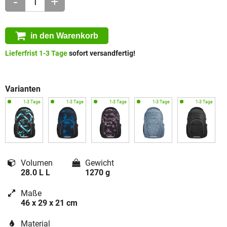
-
+
in den Warenkorb
Lieferfrist 1-3 Tage
sofort versandfertig!
Varianten
Volumen
Gewicht
28.0 L L
1270 g
Maße
46 x 29 x 21 cm
Material