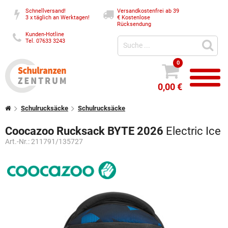
Schnellversand!
Versandkostenfrei ab 39
3 x täglich an Werktagen!
€
Kostenlose
Rücksendung
Kunden-Hotline
Tel. 07633 3243
0
0,00 €
Schulrucksäcke
Schulrucksäcke
Coocazoo Rucksack BYTE 2026
Electric Ice
Art.-Nr.:
211791/135727