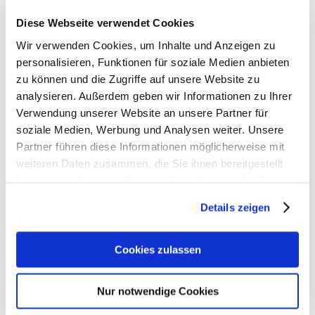
20 g
22 x 2 x 2 cm
Diese Webseite verwendet Cookies
Material
Wir verwenden Cookies, um Inhalte und Anzeigen zu
Kunststoff
personalisieren, Funktionen für soziale Medien anbieten
zu können und die Zugriffe auf unsere Website zu
analysieren. Außerdem geben wir Informationen zu Ihrer
Verwendung unserer Website an unsere Partner für
soziale Medien, Werbung und Analysen weiter. Unsere
Partner führen diese Informationen möglicherweise mit
weiteren Daten zusammen, die Sie ihnen bereitgestellt
haben oder die sie im Rahmen Ihrer Nutzung der Dienste
gesammelt haben.
Details zeigen
Gutscheine bestellen
Cookies zulassen
Alle Preise verstehen sich inklusive der gesetzl. MwSt. und zzgl.
Nur notwendige Cookies
Versand
(ab 39,00 € Bestellwert versandkostenfrei!)