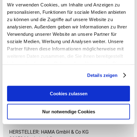
Wir verwenden Cookies, um Inhalte und Anzeigen zu
personalisieren, Funktionen für soziale Medien anbieten
Coocazoo Zubehör
zu können und die Zugriffe auf unsere Website zu
analysieren. Außerdem geben wir Informationen zu Ihrer
Artikelbeschreibung Coocazoo Sporttasche
Verwendung unserer Website an unsere Partner für
- Volumen: 20 Liter
soziale Medien, Werbung und Analysen weiter. Unsere
- Gewicht: 470 g
Partner führen diese Informationen möglicherweise mit
- Größe: 21x42x20 cm (HxBxT)
weiteren Daten zusammen, die Sie ihnen bereitgestellt
- Material: aus recycelten PET-Flaschen
haben oder die sie im Rahmen Ihrer Nutzung der Dienste
- Großes Hauptfach
gesammelt haben.
- Seitentasche mit Reißverschluss
Details zeigen
- Nasswäschefach/Schuhfach
- Abnehmbarer, verstellbarer und gepolsterter
Schultergurt
Cookies zulassen
- Trageschlaufe
- Faltbar
Nur notwendige Cookies
- 2-Wege-Rundbogenreißverschluss
- Gepolsterter Boden für mehr Stabilität
HERSTELLER: HAMA GmbH & Co KG