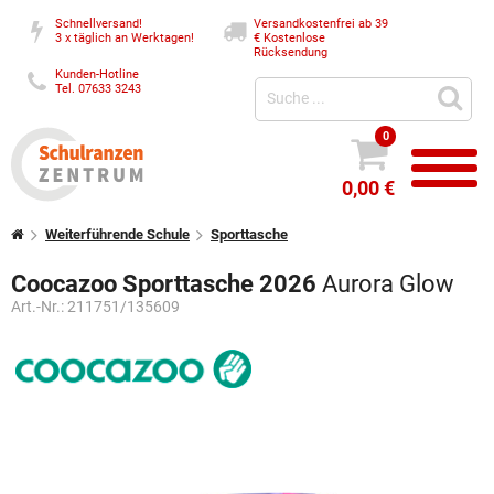
Schnellversand!
Versandkostenfrei ab 39
3 x täglich an Werktagen!
€
Kostenlose
Rücksendung
Kunden-Hotline
Tel. 07633 3243
0
0,00 €
Weiterführende Schule
Sporttasche
Coocazoo Sporttasche 2026
Aurora Glow
Art.-Nr.:
211751/135609