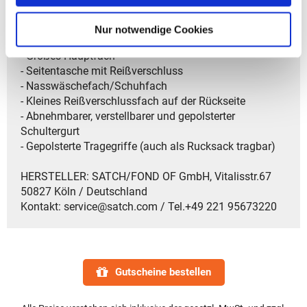
- Gewicht: 390 g
- Größe: 22 x 23 x 46 cm (HxBxT)
Nur notwendige Cookies
- Material: aus recycelten PET-Flaschen
- Großes Hauptfach
- Seitentasche mit Reißverschluss
- Nasswäschefach/Schuhfach
- Kleines Reißverschlussfach auf der Rückseite
- Abnehmbarer, verstellbarer und gepolsterter
Schultergurt
- Gepolsterte Tragegriffe (auch als Rucksack tragbar)
HERSTELLER: SATCH/FOND OF GmbH, Vitalisstr.67
50827 Köln / Deutschland
Kontakt: service@satch.com / Tel.+49 221 95673220
Gutscheine bestellen