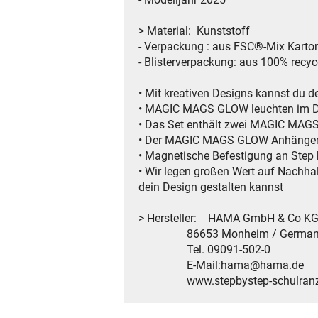
> Material: Kunststoff
- Verpackung : aus FSC®-Mix Karto
- Blisterverpackung: aus 100% recy
• Mit kreativen Designs kannst du d
• MAGIC MAGS GLOW leuchten im Du
• Das Set enthält zwei MAGIC MAGS-
• Der MAGIC MAGS GLOW Anhänger ka
• Magnetische Befestigung an Step
• Wir legen großen Wert auf Nachha
dein Design gestalten kannst
> Hersteller: HAMA GmbH & Co K
86653 Monheim / German
Tel. 09091-502-0
E-Mail:hama@hama.de
www.stepbystep-schulranz