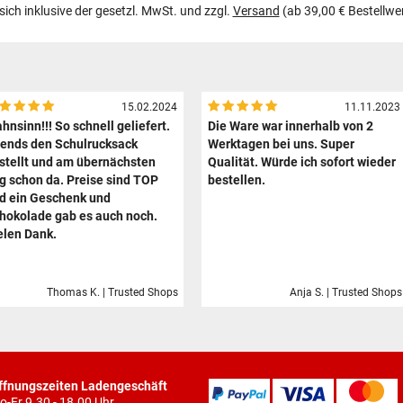
 sich inklusive der gesetzl. MwSt. und zzgl.
Versand
(ab 39,00 € Bestellwe
15.02.2024
11.11.2023
hnsinn!!! So schnell geliefert.
Die Ware war innerhalb von 2
ends den Schulrucksack
Werktagen bei uns. Super
stellt und am übernächsten
Qualität. Würde ich sofort wieder
g schon da. Preise sind TOP
bestellen.
d ein Geschenk und
hokolade gab es auch noch.
elen Dank.
Thomas K. | Trusted Shops
Anja S. | Trusted Shops
ffnungszeiten Ladengeschäft
o-Fr 9.30 - 18.00 Uhr