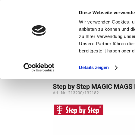
bestellen und ausdrucken
GUTSCHEINE
Diese Webseite verwende
Wir verwenden Cookies, um
anbieten zu können und di
zu Ihrer Verwendung unser
Unsere Partner führen die
bereitgestellt haben oder
Marken
Vorschule
Details zeigen
Grundschule
Kletties
Step by Step MAGIC MAGS
Art.-Nr.:
213290/132182