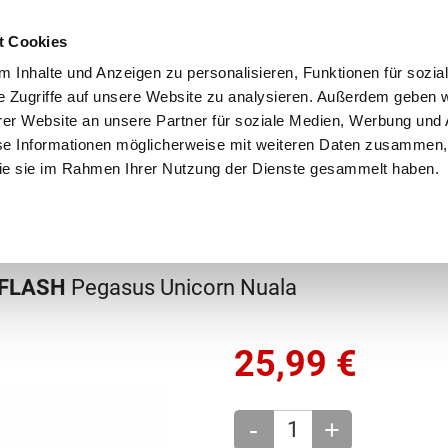
Schnellversand!
Versandkostenfrei ab 39 €
Kun
3 x täglich an Werktagen!
Kostenlose Rücksendung
Tel
t Cookies
 Inhalte und Anzeigen zu personalisieren, Funktionen für sozia
e Zugriffe auf unsere Website zu analysieren. Außerdem geben w
er Website an unsere Partner für soziale Medien, Werbung und 
se Informationen möglicherweise mit weiteren Daten zusammen, 
 die sie im Rahmen Ihrer Nutzung der Dienste gesammelt haben.
Grundschule
Weiterführende Schule
Rucksäc
 FLASH
Pegasus Unicorn Nuala
25,99
€
-
+