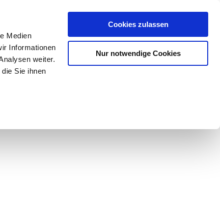
Mein Konto
den-Hotline
. 07633 3243
Cookies zulassen
0
le Medien
ir Informationen
Nur notwendige Cookies
0,00 €
Analysen weiter.
die Sie ihnen
ke
Taschen
Zubehör