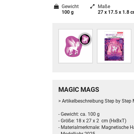
Gewicht
Maße
100 g
27 x 17.5 x 1.8 
MAGIC MAGS
> Artikelbeschreibung Step by St
- Gewicht: ca. 100 g
- Größe: 18 x 27 x 2 cm (HxBxT)
- Materialmerkmale: Magnetische Ha
- Modelljahr 2025