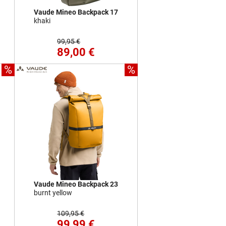
Vaude Mineo Backpack 17
khaki
99,95 €
89,00 €
%
%
Vaude Mineo Backpack 23
burnt yellow
109,95 €
99,99 €