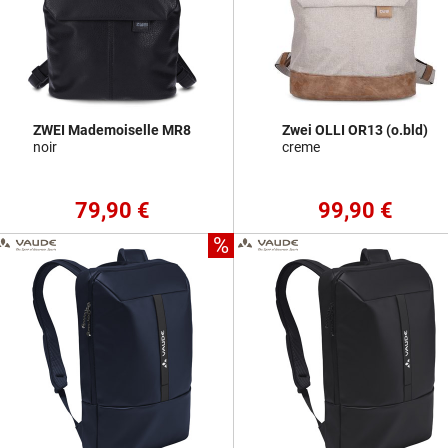
ZWEI Mademoiselle MR8
Zwei OLLI OR13 (o.bld)
noir
creme
79,90 €
99,90 €
%