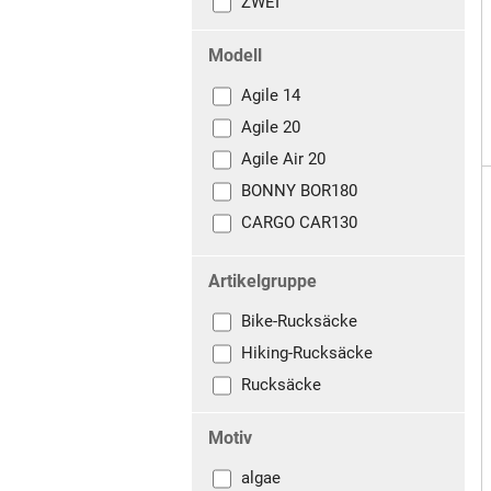
ZWEI
Modell
Agile 14
Agile 20
Agile Air 20
BONNY BOR180
CARGO CAR130
CARGO CAR200
Artikelgruppe
CityGo 18
CityGo 23 II
Bike-Rucksäcke
Coreway Daypack 17
Hiking-Rucksäcke
Coreway Rolltop 20
Rucksäcke
DAYPACK 2.0
Motiv
DUFFLE PACK
FLAP PACK LARGE
algae