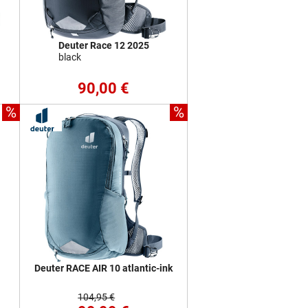
Deuter Race 12 2025
black
90,00 €
%
%
Deuter RACE AIR 10 atlantic-ink
104,95 €