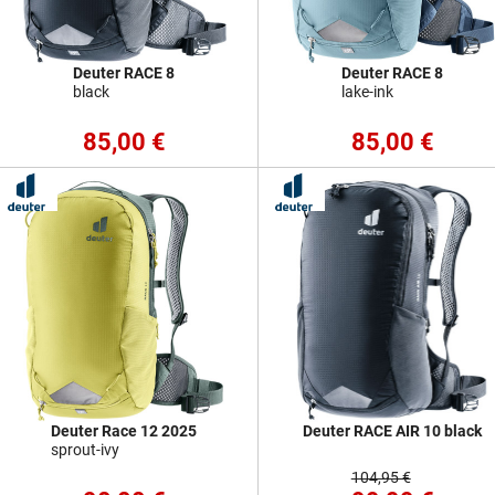
Deuter RACE 8
Deuter RACE 8
black
lake-ink
85,00 €
85,00 €
Deuter Race 12 2025
Deuter RACE AIR 10 black
sprout-ivy
104,95 €