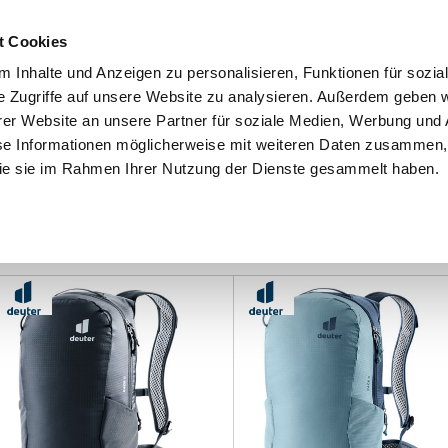
Schnellversand!
Versandkostenfrei ab 39 €
Kun
3 x täglich an Werktagen!
Kostenlose Rücksendung
Tel
t Cookies
 Inhalte und Anzeigen zu personalisieren, Funktionen für sozia
e Zugriffe auf unsere Website zu analysieren. Außerdem geben w
er Website an unsere Partner für soziale Medien, Werbung und 
se Informationen möglicherweise mit weiteren Daten zusammen, 
 die sie im Rahmen Ihrer Nutzung der Dienste gesammelt haben.
Grundschule
Weiterführende Schule
Rucksäc