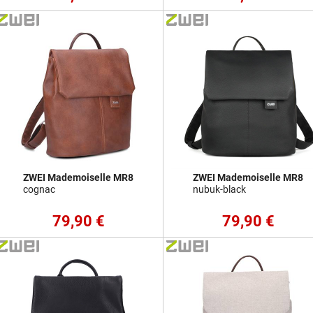
ZWEI Mademoiselle MR8
ZWEI Mademoiselle MR8
cognac
nubuk-black
79,90 €
79,90 €