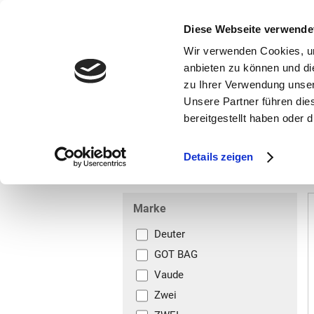
bestellen und ausdrucken
GUTSCHEINE
Diese Webseite verwende
Wir verwenden Cookies, um
anbieten zu können und di
zu Ihrer Verwendung unser
Unsere Partner führen die
bereitgestellt haben oder
Marken
Vorschule
Details zeigen
Rucksäcke
Marke
Deuter
GOT BAG
Vaude
Zwei