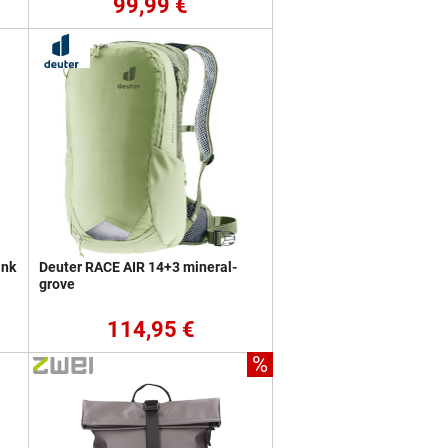
99,99 €
ink
Deuter RACE AIR 14+3 mineral-
grove
114,95 €
%