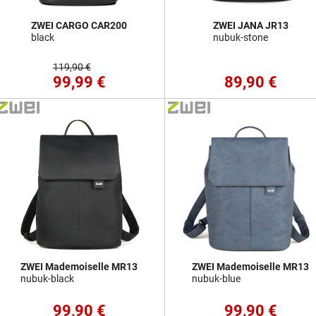
ZWEI CARGO CAR200
ZWEI JANA JR13
black
nubuk-stone
119,90 €
99,99 €
89,90 €
ZWEI Mademoiselle MR13
ZWEI Mademoiselle MR13
nubuk-black
nubuk-blue
99,90 €
99,90 €