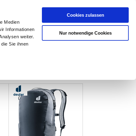
Mein Konto
den-Hotline
. 07633 3243
Cookies zulassen
0
le Medien
ir Informationen
Nur notwendige Cookies
0,00 €
Analysen weiter.
die Sie ihnen
ke
Taschen
Zubehör