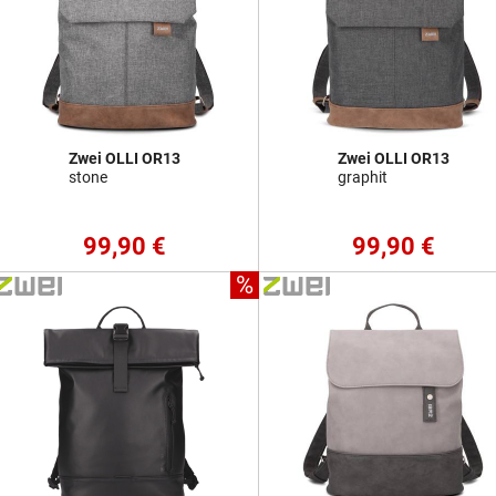
Zwei OLLI OR13
Zwei OLLI OR13
stone
graphit
99,90 €
99,90 €
%