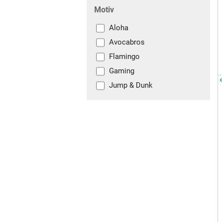
Motiv
Aloha
Avocabros
Flamingo
Gaming
Jump & Dunk
Lazy Day
Magic Owl
Sweets Lover