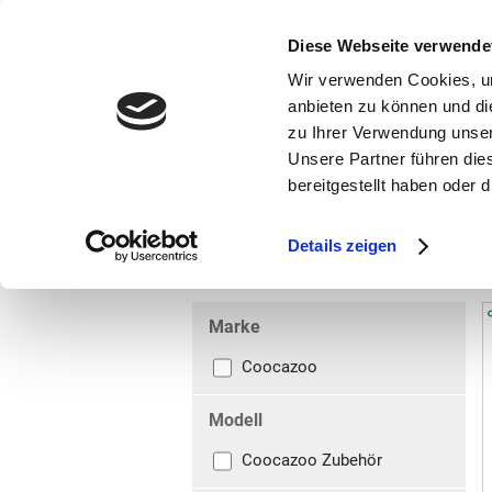
bestellen und ausdrucken
GUTSCHEINE
Diese Webseite verwende
Wir verwenden Cookies, um
anbieten zu können und di
zu Ihrer Verwendung unser
Unsere Partner führen die
bereitgestellt haben oder
Marken
Vorschule
Details zeigen
Weiterführende Schule
Colour Up-Set
Marke
Coocazoo
Modell
Coocazoo Zubehör