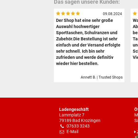
Das sagen unsere Kunden:
09.08.2024
Der Shop hat eine sehr große
Wa
Auswahl hochwertiger
Ab
Sporttaschen, Schulranzen und
be
Zubehör.Die Bestellung ist sehr
Ta
einfach und der Versand erfolgte
un
sehr schnell. Ich bin sehr
Sc
zufrieden und werde definitiv
Vi
wieder hier bestellen.
Annett B. | Trusted Shops
Ladengeschäft
Ö
Lammplatz 7
M
79189 Bad Krozingen
S
07633 3243
E-Mail