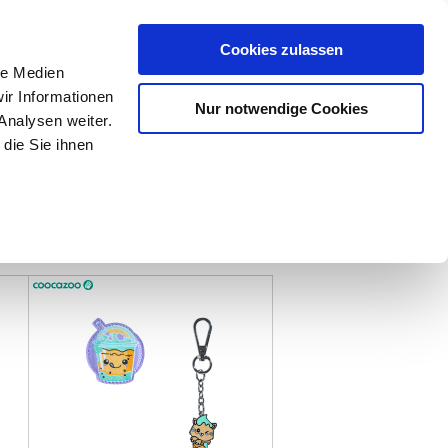
Mein Konto
den-Hotline
. 07633 3243
Cookies zulassen
0
le Medien
ir Informationen
Nur notwendige Cookies
0,00 €
Analysen weiter.
die Sie ihnen
ke
Taschen
Zubehör