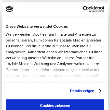
Coocazoo Zubehör
Diese Webseite verwendet Cookies
Coocazoo Regenhülle
Artikelbeschreibung Coocazoo Regenhülle
Wir verwenden Cookies, um Inhalte und Anzeigen zu
- Gewicht: 60 g
personalisieren, Funktionen für soziale Medien anbieten
- Passend für alle Coocazoo Schulrucksäcke
zu können und die Zugriffe auf unsere Website zu
- Material: Nylon
analysieren. Außerdem geben wir Informationen zu Ihrer
- Getapte Nähte
Verwendung unserer Website an unsere Partner für
- Reflektierender Aufdruck
soziale Medien, Werbung und Analysen weiter. Unsere
- Auffallende Farben für gute Sichtbarkeit
Partner führen diese Informationen möglicherweise mit
- Befestigung per Gummizug
weiteren Daten zusammen, die Sie ihnen bereitgestellt
haben oder die sie im Rahmen Ihrer Nutzung der Dienste
HERSTELLER: HAMA GmbH & Co KG
86653 Monheim / Germany
gesammelt haben.
Details zeigen
Tel. 09091-502-0 / E-Mail:hama@hama.de /
www.coocazoo.com
Cookies zulassen