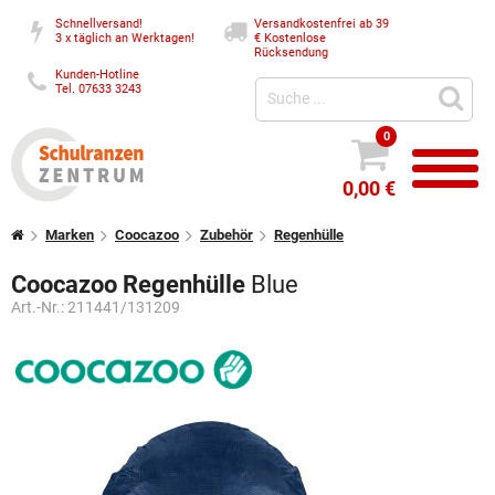
Schnellversand!
Versandkostenfrei ab 39
3 x täglich an Werktagen!
€
Kostenlose
Rücksendung
Kunden-Hotline
Tel. 07633 3243
0
0,00 €
Marken
Coocazoo
Zubehör
Regenhülle
Coocazoo Regenhülle
Blue
Art.-Nr.:
211441/131209