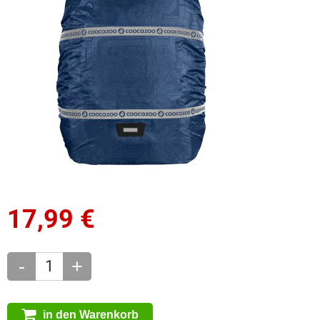
17,99
€
-
+
in den Warenkorb