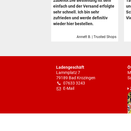
Zubehör.Die Bestellung ist sehr
Ta
einfach und der Versand erfolgte
un
sehr schnell. Ich bin sehr
Sc
zufrieden und werde definitiv
Vi
wieder hier bestellen.
Annett B. | Trusted Shops
Ladengeschäft
Ö
Lammplatz 7
M
79189 Bad Krozingen
S
07633 3243
E-Mail