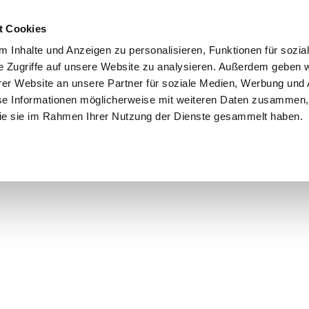
Schnellversand!
Versandkostenfrei ab 39 €
Kun
3 x täglich an Werktagen!
Kostenlose Rücksendung
Tel
t Cookies
 Inhalte und Anzeigen zu personalisieren, Funktionen für sozia
e Zugriffe auf unsere Website zu analysieren. Außerdem geben w
er Website an unsere Partner für soziale Medien, Werbung und 
se Informationen möglicherweise mit weiteren Daten zusammen, 
 die sie im Rahmen Ihrer Nutzung der Dienste gesammelt haben.
Grundschule
Weiterführende Schule
Rucksäc
Brustbeutel