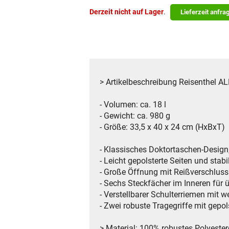
Derzeit nicht auf Lager
.
Lieferzeit anfra
> Artikelbeschreibung Reisenthel
- Volumen: ca. 18 l
- Gewicht: ca. 980 g
- Größe: 33,5 x 40 x 24 cm (HxBxT)
- Klassisches Doktortaschen-Design,
- Leicht gepolsterte Seiten und stab
- Große Öffnung mit Reißverschluss
- Sechs Steckfächer im Inneren für 
- Verstellbarer Schulterriemen mit 
- Zwei robuste Tragegriffe mit gepol
> Material: 100% robustes Polyeste