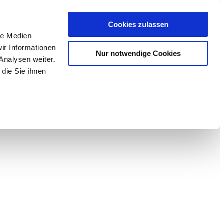
Mein Konto
den-Hotline
. 07633 3243
Cookies zulassen
0
le Medien
ir Informationen
Nur notwendige Cookies
0,00 €
Analysen weiter.
die Sie ihnen
ke
Taschen
Zubehör