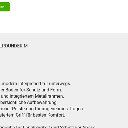
gen
 ALLROUNDER M
 modern interpretiert für unterwegs.
iler Boden für Schutz und Form.
 und integriertem Metallrahmen.
übersichtliche Aufbewahrung.
weicher Polsterung für angenehmes Tragen.
stertem Griff für besten Komfort.
rgewebe für Langlebigkeit und Schutz vor Nässe.