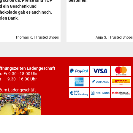
g schon da. Preise sind TOP
bestellen.
d ein Geschenk und
hokolade gab es auch noch.
elen Dank.
Thomas K. | Trusted Shops
Anja S. | Trusted Shops
ffnungszeiten Ladengeschäft
o-Fr 9.30 - 18.00 Uhr
a 9.30 - 16.00 Uhr
Zum Ladengeschäft