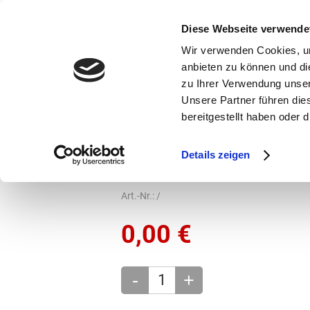
bestellen und ausdrucken
GUTSCHEINE
Diese Webseite verwende
Wir verwenden Cookies, um
anbieten zu können und di
zu Ihrer Verwendung unser
Unsere Partner führen die
bereitgestellt haben oder
Marken
Vorschule
Details zeigen
Marken
Step by Step
Grundschule
Art.-Nr.:
/
0,00
€
-
+