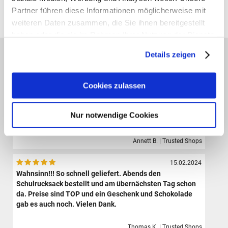
Partner führen diese Informationen möglicherweise mit
Alle Preise verstehen sich inklusive der gesetzl. MwSt. und zzgl.
Versand
(ab 39,00 € Bestellwert versandkostenfrei!)
weiteren Daten zusammen, die Sie ihnen bereitgestellt
haben oder die sie im Rahmen Ihrer Nutzung der Dienste
gesammelt haben.
Das sagen unsere Kunden:
Details zeigen
09.08.2024
Der Shop hat eine sehr große Auswahl hochwertiger
Cookies zulassen
Sporttaschen, Schulranzen und Zubehör.Die Bestellung
ist sehr einfach und der Versand erfolgte sehr schnell.
Ich bin sehr zufrieden und werde definitiv wieder hier
Nur notwendige Cookies
bestellen.
Annett B. | Trusted Shops
15.02.2024
Wahnsinn!!! So schnell geliefert. Abends den
Schulrucksack bestellt und am übernächsten Tag schon
da. Preise sind TOP und ein Geschenk und Schokolade
gab es auch noch. Vielen Dank.
Thomas K. | Trusted Shops