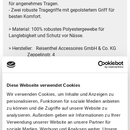
für angenehmes Tragen.
- Zwei robuste Tragegriffe mit gepolstertem Griff für
besten Komfort.
> Material: 100% robustes Polyestergewebe für
Langlebigkeit und Schutz vor Nässe.
> Hersteller: Reisenthel Accessoires GmbH & Co. KG
Zeppelinstr. 4
82205 Gilching
Deutschland
- Kontakt:
Tel.: +49 8105 772920
Diese Webseite verwendet Cookies
Fax: +49 8105 77292-920
E-Mail: service@reisenthel.com
Wir verwenden Cookies, um Inhalte und Anzeigen zu
personalisieren, Funktionen für soziale Medien anbieten
zu können und die Zugriffe auf unsere Website zu
analysieren. Außerdem geben wir Informationen zu Ihrer
Gutscheine bestellen
Verwendung unserer Website an unsere Partner für
soziale Medien, Werbung und Analysen weiter. Unsere