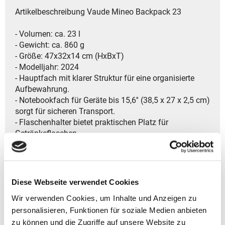
Artikelbeschreibung Vaude Mineo Backpack 23
- Volumen: ca. 23 l
- Gewicht: ca. 860 g
- Größe: 47x32x14 cm (HxBxT)
- Modelljahr: 2024
- Hauptfach mit klarer Struktur für eine organisierte
Aufbewahrung.
- Notebookfach für Geräte bis 15,6'' (38,5 x 27 x 2,5 cm)
sorgt für sicheren Transport.
- Flaschenhalter bietet praktischen Platz für
Getränkeflaschen.
- Rückseitiges Reißverschlussfach für zusätzlichen
Stauraum.
- Elastischer Halter für Schlüssel und Karten am
Schultergurt für schnellen Zugriff.
Diese Webseite verwendet Cookies
- Trolley-Aufsteckfunktion für bequemes Reisen mit
Wir verwenden Cookies, um Inhalte und Anzeigen zu
dem Koffer.
personalisieren, Funktionen für soziale Medien anbieten
- Tragegriff auf der Rückseite für flexibles Handling.
- Gepolsterter Rücken sorgt für angenehmen
zu können und die Zugriffe auf unsere Website zu