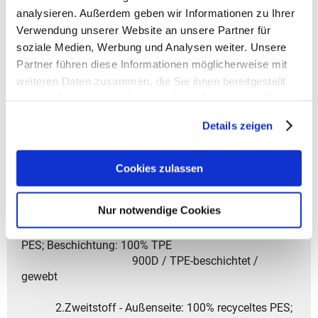
Tragekomfort.
analysieren. Außerdem geben wir Informationen zu Ihrer
- Vent Urban Rücken garantiert optimalen
Verwendung unserer Website an unsere Partner für
Körperkontakt und Atmungsaktivität.
soziale Medien, Werbung und Analysen weiter. Unsere
- Längenverstellbare, gepolsterte Schultergurte für
Partner führen diese Informationen möglicherweise mit
individuellen Komfort.
weiteren Daten zusammen, die Sie ihnen bereitgestellt
- Brustgurt stabilisiert den Rucksack und sorgt für
haben oder die sie im Rahmen Ihrer Nutzung der Dienste
besseren Halt.
gesammelt haben.
- Reflektierende Details erhöhen die Sichtbarkeit bei
Details zeigen
schlechten Lichtverhältnissen.
- Das Design ist für Unisex geeignet.
Cookies zulassen
- Garantiedauer: Gesetzliche Gewährleistungsfrist von
2 Jahren
Nur notwendige Cookies
- Material: 1.Hauptstoff - Außenseite: 100% recyceltes
PES; Beschichtung: 100% TPE
900D / TPE-beschichtet /
gewebt
2.Zweitstoff - Außenseite: 100% recyceltes PES;