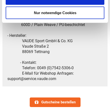
900D / Plain Weave / TPE-beschichtet
Nur notwendige Cookies
2.Zweitstoff - Außenseite: 100% PES (recycelt);
Beschichtung: 100% PU
600D / Plain Weave / PU-beschichtet
- Hersteller:
VAUDE Sport GmbH & Co. KG
Vaude Straße 2
88069 Tettnang
- Kontakt:
Telefon: 0049 (0)7542-5306-0
E-Mail für Webshop Anfragen:
support@service.vaude.com
Gutscheine bestellen