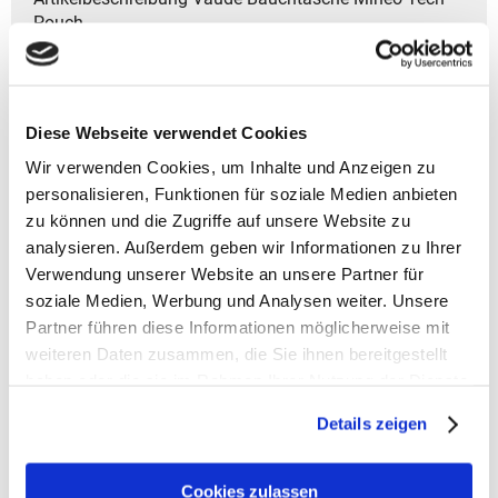
Pouch
- Volumen: ca. 2 l
- Gewicht: ca. 220 g
- Größe: 24x15x4 cm (HxBxT)
Diese Webseite verwendet Cookies
- Modelljahr: 2024
Wir verwenden Cookies, um Inhalte und Anzeigen zu
- Zwei Tragevarianten: Crossbody oder als
Schultertasche.
personalisieren, Funktionen für soziale Medien anbieten
- Reißverschluss-Hauptfach für sicheren Inhalt.
zu können und die Zugriffe auf unsere Website zu
- Längenverstellbarer Gurt für eine bequeme Passform.
analysieren. Außerdem geben wir Informationen zu Ihrer
- Netz-Innentasche für kleine Gegenstände.
Verwendung unserer Website an unsere Partner für
- Klettverschluss-System für eine schnelle und
soziale Medien, Werbung und Analysen weiter. Unsere
praktische Handhabung.
Partner führen diese Informationen möglicherweise mit
- Das Design ist für Unisex geeignet.
weiteren Daten zusammen, die Sie ihnen bereitgestellt
haben oder die sie im Rahmen Ihrer Nutzung der Dienste
- Garantiedauer: Gesetzliche Gewährleistungsfrist von
gesammelt haben.
2 Jahren
Details zeigen
- Material: 1.Hauptstoff - Außenseite:
100% PES (recycelt); Beschichtung: 100% TPE
Cookies zulassen