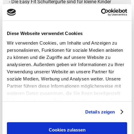
- Die Easy Fit Schultergurte sind für kleine Kinder
einfach zu bedienen.
- Praktische Fronttasche mit Reißverschluss für
schnellen Zugriff.
- Die elastische Seitentasche passt sich flexibel an.
Diese Webseite verwendet Cookies
- Leicht zu greifende Reißverschlüsse für einfache
Handhabung.
Wir verwenden Cookies, um Inhalte und Anzeigen zu
- Ein Namensschild innen verhindert Verwechslungen.
personalisieren, Funktionen für soziale Medien anbieten
- Die ideale Tasche für jedes Abenteuer-robust,
zu können und die Zugriffe auf unsere Website zu
komfortabel und perfekt geeignet für Schule, Sport und
analysieren. Außerdem geben wir Informationen zu Ihrer
Reisen,
Verwendung unserer Website an unsere Partner für
damit Kinder draußen aktiv die Welt entdecken
soziale Medien, Werbung und Analysen weiter. Unsere
können.
Partner führen diese Informationen möglicherweise mit
weiteren Daten zusammen, die Sie ihnen bereitgestellt
- Garantiedauer: Gesetzliche Gewährleistungsfrist von
haben oder die sie im Rahmen Ihrer Nutzung der Dienste
2 Jahren
gesammelt haben.
Details zeigen
- Material: 1.Hauptstoff - Aussenseite :
100% Polyester (recycelt); Beschichtung:
100% Polyurethan
Cookies zulassen
600D / PU coated / plain weave