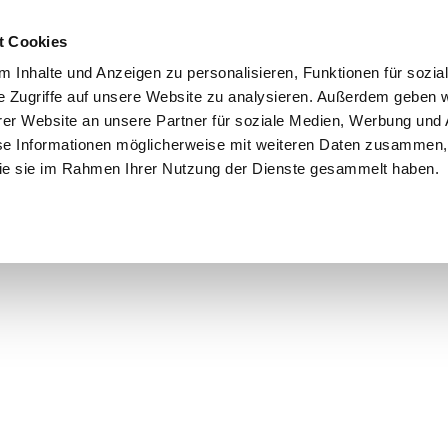
Schnellversand!
Versandkostenfrei ab 39 €
Kun
3 x täglich an Werktagen!
Kostenlose Rücksendung
Tel
t Cookies
 Inhalte und Anzeigen zu personalisieren, Funktionen für sozia
e Zugriffe auf unsere Website zu analysieren. Außerdem geben w
er Website an unsere Partner für soziale Medien, Werbung und 
se Informationen möglicherweise mit weiteren Daten zusammen, 
 die sie im Rahmen Ihrer Nutzung der Dienste gesammelt haben.
Grundschule
Weiterführende Schule
Rucksäc