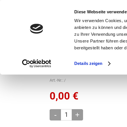
bestellen und ausdrucken
GUTSCHEINE
Diese Webseite verwende
Wir verwenden Cookies, um
anbieten zu können und di
zu Ihrer Verwendung unser
Unsere Partner führen die
bereitgestellt haben oder
Marken
Vorschule
Details zeigen
Grundschule
Brotdosen
Art.-Nr.:
/
0,00
€
-
+