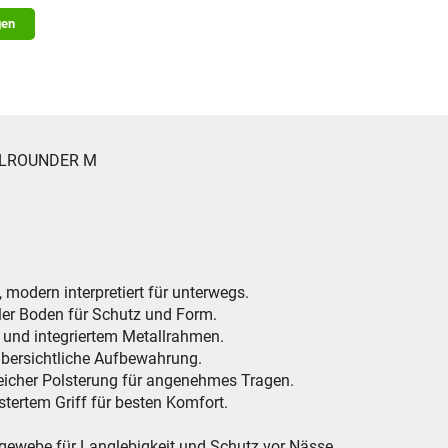
gen
 ALLROUNDER M
 modern interpretiert für unterwegs.
iler Boden für Schutz und Form.
 und integriertem Metallrahmen.
übersichtliche Aufbewahrung.
weicher Polsterung für angenehmes Tragen.
stertem Griff für besten Komfort.
rgewebe für Langlebigkeit und Schutz vor Nässe.