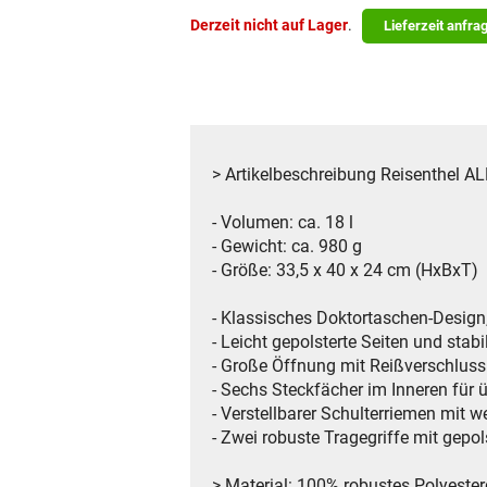
Derzeit nicht auf Lager
.
Lieferzeit anfra
> Artikelbeschreibung Reisenthel
- Volumen: ca. 18 l
- Gewicht: ca. 980 g
- Größe: 33,5 x 40 x 24 cm (HxBxT)
- Klassisches Doktortaschen-Design,
- Leicht gepolsterte Seiten und stab
- Große Öffnung mit Reißverschluss
- Sechs Steckfächer im Inneren für 
- Verstellbarer Schulterriemen mit 
- Zwei robuste Tragegriffe mit gepol
> Material: 100% robustes Polyeste