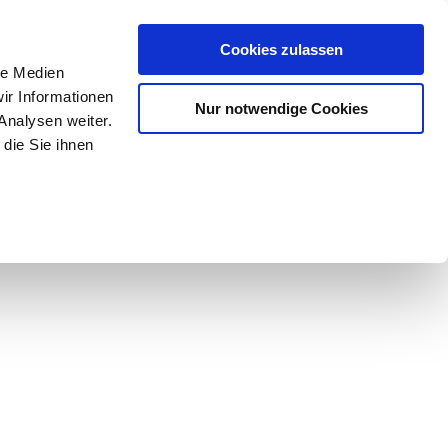
Mein Konto
den-Hotline
. 07633 3243
Cookies zulassen
0
le Medien
ir Informationen
Nur notwendige Cookies
0,00 €
Analysen weiter.
die Sie ihnen
ke
Taschen
Zubehör