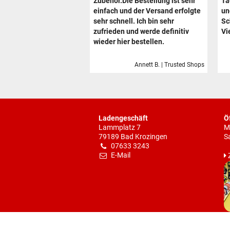
Zubehör.Die Bestellung ist sehr
Ta
einfach und der Versand erfolgte
un
sehr schnell. Ich bin sehr
Sc
zufrieden und werde definitiv
Vi
wieder hier bestellen.
Annett B. | Trusted Shops
Ladengeschäft
Ö
Lammplatz 7
M
79189 Bad Krozingen
S
07633 3243
E-Mail