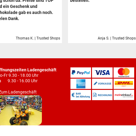
g schon da. Preise sind TOP
bestellen.
d ein Geschenk und
hokolade gab es auch noch.
elen Dank.
Thomas K. | Trusted Shops
Anja S. | Trusted Shops
ffnungszeiten Ladengeschäft
o-Fr 9.30 - 18.00 Uhr
a 9.30 - 16.00 Uhr
Zum Ladengeschäft