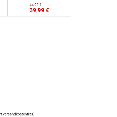
44,99 €
39,99 €
rt versandkostenfrei!)