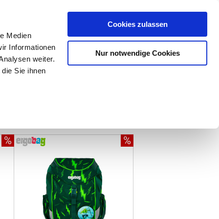
Mein Konto
den-Hotline
. 07633 3243
Cookies zulassen
0
le Medien
ir Informationen
Nur notwendige Cookies
0,00 €
Analysen weiter.
die Sie ihnen
ke
Taschen
Zubehör
%
%