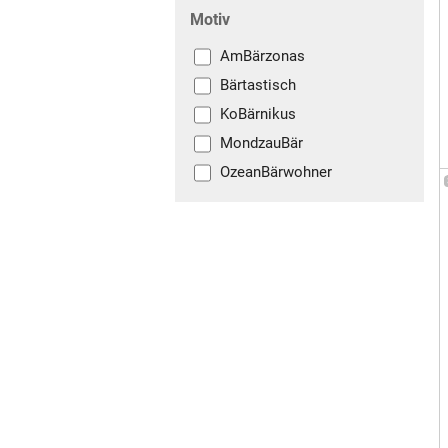
Motiv
AmBärzonas
Bärtastisch
KoBärnikus
MondzauBär
OzeanBärwohner
PerlentauchBär
ZauBärwelt