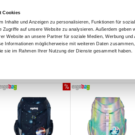
Schnellversand!
Versandkostenfrei ab 39 €
Kun
3 x täglich an Werktagen!
Kostenlose Rücksendung
Tel
t Cookies
 Inhalte und Anzeigen zu personalisieren, Funktionen für sozia
e Zugriffe auf unsere Website zu analysieren. Außerdem geben w
er Website an unsere Partner für soziale Medien, Werbung und 
se Informationen möglicherweise mit weiteren Daten zusammen, 
 die sie im Rahmen Ihrer Nutzung der Dienste gesammelt haben.
Grundschule
Weiterführende Schule
Rucksäc
%