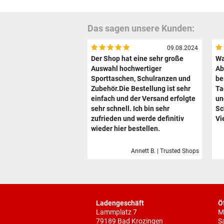
Das sagen unsere Kunden:
09.08.2024
Der Shop hat eine sehr große
Wa
Auswahl hochwertiger
Ab
Sporttaschen, Schulranzen und
be
Zubehör.Die Bestellung ist sehr
Ta
einfach und der Versand erfolgte
un
sehr schnell. Ich bin sehr
Sc
zufrieden und werde definitiv
Vi
wieder hier bestellen.
Annett B. | Trusted Shops
Ladengeschäft
Ö
Lammplatz 7
M
79189 Bad Krozingen
S