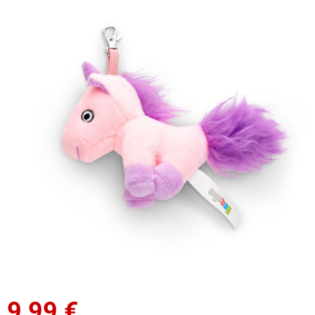
9,99
€