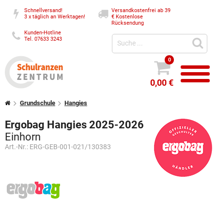
Schnellversand!
Versandkostenfrei ab 39
3 x täglich an Werktagen!
€
Kostenlose
Rücksendung
Kunden-Hotline
Tel. 07633 3243
0
0,00 €
Grundschule
Hangies
Ergobag Hangies 2025-2026
Einhorn
Art.-Nr.:
ERG-GEB-001-021/130383