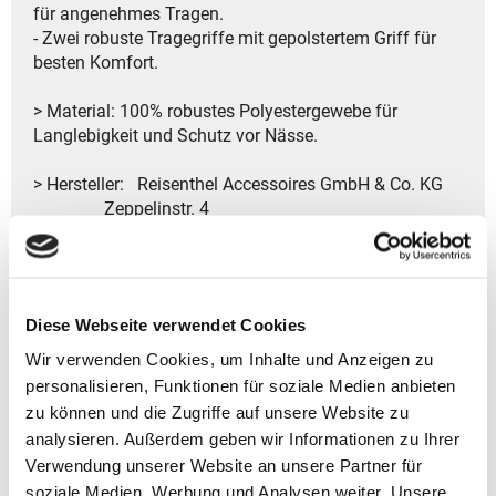
für angenehmes Tragen.
- Zwei robuste Tragegriffe mit gepolstertem Griff für
besten Komfort.
> Material: 100% robustes Polyestergewebe für
Langlebigkeit und Schutz vor Nässe.
> Hersteller: Reisenthel Accessoires GmbH & Co. KG
Zeppelinstr. 4
82205 Gilching
Deutschland
- Kontakt:
Tel.: +49 8105 772920
Diese Webseite verwendet Cookies
Fax: +49 8105 77292-920
E-Mail: service@reisenthel.com
Wir verwenden Cookies, um Inhalte und Anzeigen zu
personalisieren, Funktionen für soziale Medien anbieten
zu können und die Zugriffe auf unsere Website zu
analysieren. Außerdem geben wir Informationen zu Ihrer
Gutscheine bestellen
Verwendung unserer Website an unsere Partner für
soziale Medien, Werbung und Analysen weiter. Unsere