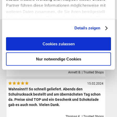
Partner führen diese Informationen möglicherweise mit
Alle Preise verstehen sich inklusive der gesetzl. MwSt. und zzgl.
Versand
(ab 39,00 € Bestellwert versandkostenfrei!)
weiteren Daten zusammen, die Sie ihnen bereitgestellt
haben oder die sie im Rahmen Ihrer Nutzung der Dienste
gesammelt haben.
Das sagen unsere Kunden:
Details zeigen
09.08.2024
Der Shop hat eine sehr große Auswahl hochwertiger
Cookies zulassen
Sporttaschen, Schulranzen und Zubehör.Die Bestellung
ist sehr einfach und der Versand erfolgte sehr schnell.
Ich bin sehr zufrieden und werde definitiv wieder hier
Nur notwendige Cookies
bestellen.
Annett B. | Trusted Shops
15.02.2024
Wahnsinn!!! So schnell geliefert. Abends den
Schulrucksack bestellt und am übernächsten Tag schon
da. Preise sind TOP und ein Geschenk und Schokolade
gab es auch noch. Vielen Dank.
Thomas K. | Trusted Shops