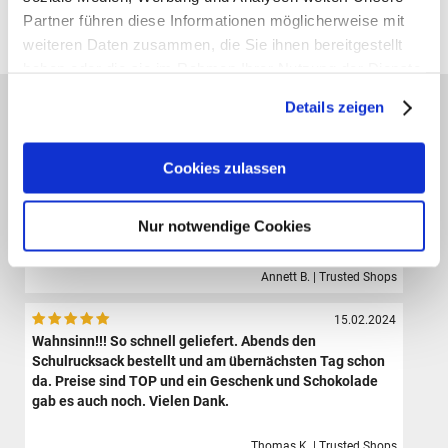
Partner führen diese Informationen möglicherweise mit
Alle Preise verstehen sich inklusive der gesetzl. MwSt. und zzgl.
Versand
(ab 39,00 € Bestellwert versandkostenfrei!)
weiteren Daten zusammen, die Sie ihnen bereitgestellt
haben oder die sie im Rahmen Ihrer Nutzung der Dienste
gesammelt haben.
Das sagen unsere Kunden:
Details zeigen
09.08.2024
Der Shop hat eine sehr große Auswahl hochwertiger
Cookies zulassen
Sporttaschen, Schulranzen und Zubehör.Die Bestellung
ist sehr einfach und der Versand erfolgte sehr schnell.
Ich bin sehr zufrieden und werde definitiv wieder hier
Nur notwendige Cookies
bestellen.
Annett B. | Trusted Shops
15.02.2024
Wahnsinn!!! So schnell geliefert. Abends den
Schulrucksack bestellt und am übernächsten Tag schon
da. Preise sind TOP und ein Geschenk und Schokolade
gab es auch noch. Vielen Dank.
Thomas K. | Trusted Shops