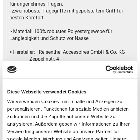
für angenehmes Tragen.
- Zwei robuste Tragegriffe mit gepolstertem Griff für
besten Komfort.
> Material: 100% robustes Polyestergewebe für
Langlebigkeit und Schutz vor Nässe.
> Hersteller: Reisenthel Accessoires GmbH & Co. KG
Zeppelinstr. 4
82205 Gilching
Deutschland
- Kontakt:
Tel.: +49 8105 772920
Diese Webseite verwendet Cookies
Fax: +49 8105 77292-920
E-Mail: service@reisenthel.com
Wir verwenden Cookies, um Inhalte und Anzeigen zu
personalisieren, Funktionen für soziale Medien anbieten
zu können und die Zugriffe auf unsere Website zu
analysieren. Außerdem geben wir Informationen zu Ihrer
Gutscheine bestellen
Verwendung unserer Website an unsere Partner für
soziale Medien, Werbung und Analysen weiter. Unsere