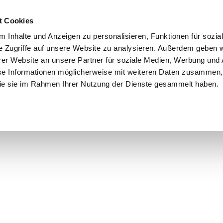
Schnellversand!
Versandkostenfrei ab 39 €
Kun
3 x täglich an Werktagen!
Kostenlose Rücksendung
Tel
t Cookies
 Inhalte und Anzeigen zu personalisieren, Funktionen für sozia
e Zugriffe auf unsere Website zu analysieren. Außerdem geben w
er Website an unsere Partner für soziale Medien, Werbung und 
se Informationen möglicherweise mit weiteren Daten zusammen, 
 die sie im Rahmen Ihrer Nutzung der Dienste gesammelt haben.
Grundschule
Weiterführende Schule
Rucksäc