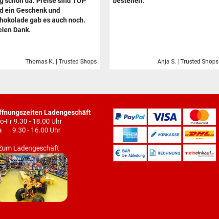
g schon da. Preise sind TOP
bestellen.
d ein Geschenk und
hokolade gab es auch noch.
elen Dank.
Thomas K. | Trusted Shops
Anja S. | Trusted Shops
ffnungszeiten Ladengeschäft
o-Fr 9.30 - 18.00 Uhr
a 9.30 - 16.00 Uhr
Zum Ladengeschäft