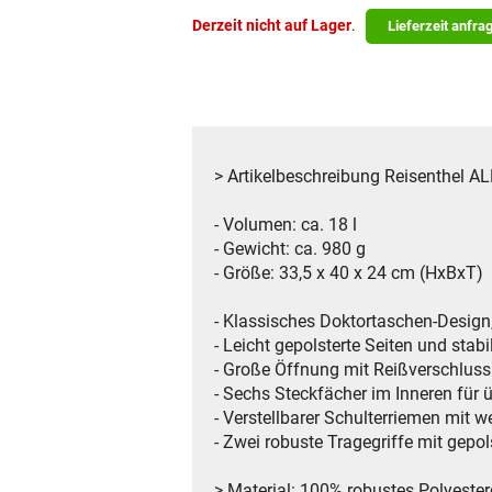
Derzeit nicht auf Lager
.
Lieferzeit anfra
> Artikelbeschreibung Reisenthel
- Volumen: ca. 18 l
- Gewicht: ca. 980 g
- Größe: 33,5 x 40 x 24 cm (HxBxT)
- Klassisches Doktortaschen-Design,
- Leicht gepolsterte Seiten und stab
- Große Öffnung mit Reißverschluss
- Sechs Steckfächer im Inneren für 
- Verstellbarer Schulterriemen mit 
- Zwei robuste Tragegriffe mit gepol
> Material: 100% robustes Polyeste