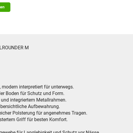
gen
 ALLROUNDER M
 modern interpretiert für unterwegs.
iler Boden für Schutz und Form.
 und integriertem Metallrahmen.
übersichtliche Aufbewahrung.
weicher Polsterung für angenehmes Tragen.
stertem Griff für besten Komfort.
rgewebe für Langlebigkeit und Schutz vor Nässe.