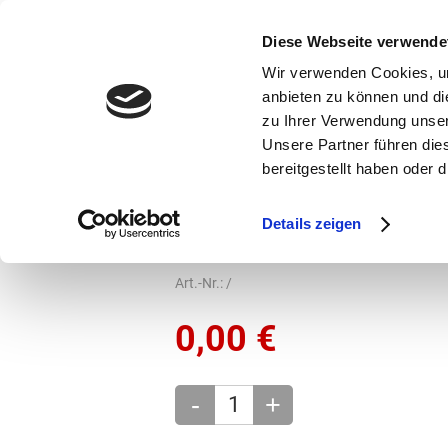
bestellen und ausdrucken
GUTSCHEINE
Diese Webseite verwende
Wir verwenden Cookies, um
anbieten zu können und di
zu Ihrer Verwendung unser
Unsere Partner führen die
bereitgestellt haben oder
Marken
Vorschule
Details zeigen
Grundschule
Kletties
Art.-Nr.:
/
0,00
€
-
+