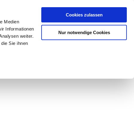
Mein Konto
den-Hotline
. 07633 3243
Cookies zulassen
0
le Medien
ir Informationen
Nur notwendige Cookies
0,00 €
Analysen weiter.
die Sie ihnen
ke
Taschen
Zubehör