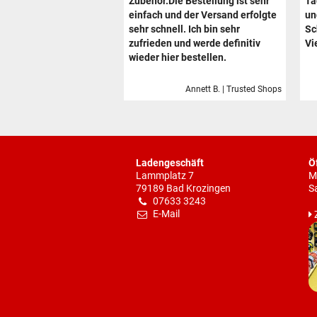
Zubehör.Die Bestellung ist sehr
Ta
einfach und der Versand erfolgte
un
sehr schnell. Ich bin sehr
Sc
zufrieden und werde definitiv
Vi
wieder hier bestellen.
Annett B. | Trusted Shops
Ladengeschäft
Ö
Lammplatz 7
M
79189 Bad Krozingen
S
07633 3243
E-Mail