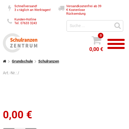
Schnellversand!
Versandkostenfrei ab 39
3 x täglich an Werktagen!
€
Kostenlose
Rücksendung
Kunden-Hotline
Tel. 07633 3243
0
0,00 €
Grundschule
Schulranzen
Art.-Nr.:
/
0,00
€