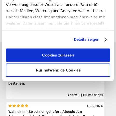
Verwendung unserer Website an unsere Partner für
soziale Medien, Werbung und Analysen weiter. Unsere
Gutscheine bestellen
Partner führen diese Informationen möglicherweise mit
weiteren Daten zusammen, die Sie ihnen bereitgestellt
Alle Preise verstehen sich inklusive der gesetzl. MwSt. und zzgl.
haben oder die sie im Rahmen Ihrer Nutzung der Dienste
Versand
(ab 39,00 € Bestellwert versandkostenfrei!)
gesammelt haben.
Details zeigen
Das sagen unsere Kunden:
Cookies zulassen
09.08.2024
Der Shop hat eine sehr große Auswahl hochwertiger
Sporttaschen, Schulranzen und Zubehör.Die Bestellung
Nur notwendige Cookies
ist sehr einfach und der Versand erfolgte sehr schnell.
Ich bin sehr zufrieden und werde definitiv wieder hier
bestellen.
Annett B. | Trusted Shops
15.02.2024
Wahnsinn!!! So schnell geliefert. Abends den