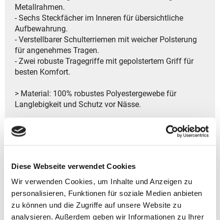
Metallrahmen.
- Sechs Steckfächer im Inneren für übersichtliche
Aufbewahrung.
- Verstellbarer Schulterriemen mit weicher Polsterung
für angenehmes Tragen.
- Zwei robuste Tragegriffe mit gepolstertem Griff für
besten Komfort.
> Material: 100% robustes Polyestergewebe für
Langlebigkeit und Schutz vor Nässe.
> Hersteller: Reisenthel Accessoires GmbH & Co. KG
Zeppelinstr. 4
82205 Gilching
Deutschland
Diese Webseite verwendet Cookies
- Kontakt:
Tel.: +49 8105 772920
Wir verwenden Cookies, um Inhalte und Anzeigen zu
Fax: +49 8105 77292-920
personalisieren, Funktionen für soziale Medien anbieten
E-Mail: service@reisenthel.com
zu können und die Zugriffe auf unsere Website zu
analysieren. Außerdem geben wir Informationen zu Ihrer