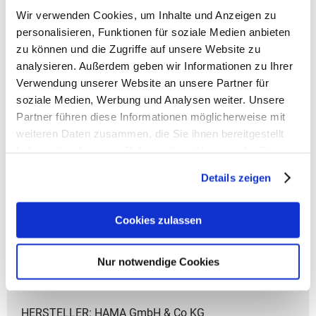
Wir verwenden Cookies, um Inhalte und Anzeigen zu
personalisieren, Funktionen für soziale Medien anbieten
zu können und die Zugriffe auf unsere Website zu
analysieren. Außerdem geben wir Informationen zu Ihrer
Verwendung unserer Website an unsere Partner für
soziale Medien, Werbung und Analysen weiter. Unsere
Coocazoo Zubehör
Partner führen diese Informationen möglicherweise mit
weiteren Daten zusammen, die Sie ihnen bereitgestellt
Artikelbeschreibung Coocazoo Geldbeutel
haben oder die sie im Rahmen Ihrer Nutzung der Dienste
- Gewicht: 55 g
gesammelt haben.
- Größe: 8x12x1,5 cm (HxBxT)
Details zeigen
- Material: aus recycelten PET-Flaschen
- Fach für Geldscheine
- Fach für Münzen
Cookies zulassen
- Mehrere Fächer für Karten
- Sichtfenster Außen und Innen
Nur notwendige Cookies
- Zusammenfaltbar mit Klettverschluss
- Handschlaufe mit Karabinerhaken
HERSTELLER: HAMA GmbH & Co KG