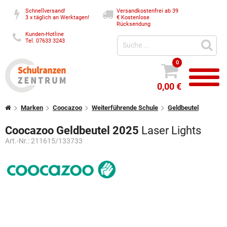
Schnellversand!
Versandkostenfrei ab 39
3 x täglich an Werktagen!
€
Kostenlose
Rücksendung
Kunden-Hotline
Tel. 07633 3243
0
0,00 €
Marken
Coocazoo
Weiterführende Schule
Geldbeutel
Coocazoo Geldbeutel 2025
Laser Lights
Art.-Nr.:
211615/133733