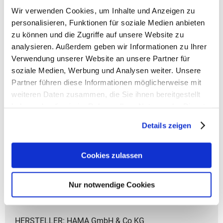
Wir verwenden Cookies, um Inhalte und Anzeigen zu
personalisieren, Funktionen für soziale Medien anbieten
zu können und die Zugriffe auf unsere Website zu
analysieren. Außerdem geben wir Informationen zu Ihrer
Verwendung unserer Website an unsere Partner für
soziale Medien, Werbung und Analysen weiter. Unsere
Coocazoo Zubehör
Partner führen diese Informationen möglicherweise mit
weiteren Daten zusammen, die Sie ihnen bereitgestellt
Artikelbeschreibung Coocazoo Geldbeutel
haben oder die sie im Rahmen Ihrer Nutzung der Dienste
- Gewicht: 55 g
gesammelt haben.
- Größe: 8x12x1,5 cm (HxBxT)
Details zeigen
- Material: aus recycelten PET-Flaschen
- Fach für Geldscheine
- Fach für Münzen
Cookies zulassen
- Mehrere Fächer für Karten
- Sichtfenster Außen und Innen
Nur notwendige Cookies
- Zusammenfaltbar mit Klettverschluss
- Handschlaufe mit Karabinerhaken
HERSTELLER: HAMA GmbH & Co KG