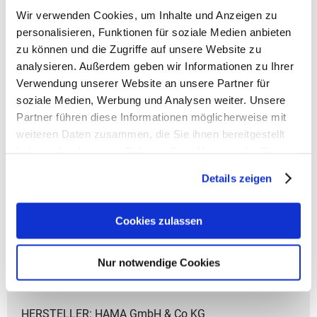
Wir verwenden Cookies, um Inhalte und Anzeigen zu
personalisieren, Funktionen für soziale Medien anbieten
zu können und die Zugriffe auf unsere Website zu
analysieren. Außerdem geben wir Informationen zu Ihrer
Verwendung unserer Website an unsere Partner für
soziale Medien, Werbung und Analysen weiter. Unsere
Coocazoo Zubehör
Partner führen diese Informationen möglicherweise mit
weiteren Daten zusammen, die Sie ihnen bereitgestellt
Artikelbeschreibung Coocazoo Geldbeutel
haben oder die sie im Rahmen Ihrer Nutzung der Dienste
- Gewicht: 55 g
gesammelt haben.
- Größe: 8x12x1,5 cm (HxBxT)
Details zeigen
- Material: aus recycelten PET-Flaschen
- Fach für Geldscheine
- Fach für Münzen
Cookies zulassen
- Mehrere Fächer für Karten
- Sichtfenster Außen und Innen
Nur notwendige Cookies
- Zusammenfaltbar mit Klettverschluss
- Handschlaufe mit Karabinerhaken
HERSTELLER: HAMA GmbH & Co KG