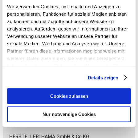
Wir verwenden Cookies, um Inhalte und Anzeigen zu
personalisieren, Funktionen für soziale Medien anbieten
zu können und die Zugriffe auf unsere Website zu
analysieren. Außerdem geben wir Informationen zu Ihrer
Verwendung unserer Website an unsere Partner für
soziale Medien, Werbung und Analysen weiter. Unsere
Coocazoo Zubehör
Partner führen diese Informationen möglicherweise mit
weiteren Daten zusammen, die Sie ihnen bereitgestellt
Artikelbeschreibung Coocazoo Geldbeutel
haben oder die sie im Rahmen Ihrer Nutzung der Dienste
- Gewicht: 55 g
gesammelt haben.
- Größe: 8x12x1,5 cm (HxBxT)
Details zeigen
- Material: aus recycelten PET-Flaschen
- Fach für Geldscheine
- Fach für Münzen
Cookies zulassen
- Mehrere Fächer für Karten
- Sichtfenster Außen und Innen
Nur notwendige Cookies
- Zusammenfaltbar mit Klettverschluss
- Handschlaufe mit Karabinerhaken
HERSTELLER: HAMA GmbH & Co KG