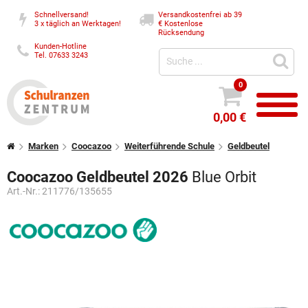
Schnellversand!
Versandkostenfrei ab 39
3 x täglich an Werktagen!
€
Kostenlose
Rücksendung
Kunden-Hotline
Tel. 07633 3243
0
0,00 €
Marken
Coocazoo
Weiterführende Schule
Geldbeutel
Coocazoo Geldbeutel 2026
Blue Orbit
Art.-Nr.:
211776/135655