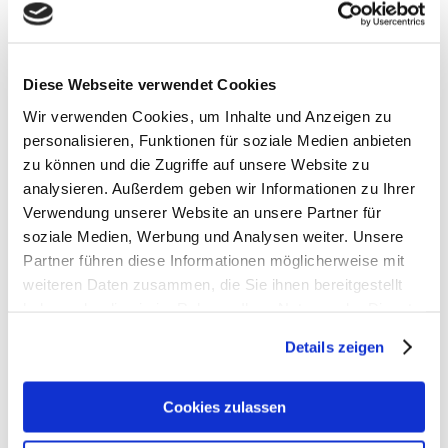
Maße
Material
6 x 24 x 11 cm
Polyester
Diese Webseite verwendet Cookies
Wir verwenden Cookies, um Inhalte und Anzeigen zu
Coocazoo Zubehör
personalisieren, Funktionen für soziale Medien anbieten
Artikelbeschreibung Coocazoo Schlampermäppchen
zu können und die Zugriffe auf unsere Website zu
EVERY 2025
analysieren. Außerdem geben wir Informationen zu Ihrer
Verwendung unserer Website an unsere Partner für
- Gewicht: ca. 170 g
soziale Medien, Werbung und Analysen weiter. Unsere
- Volumen: ca. 1,5 l
Partner führen diese Informationen möglicherweise mit
- Größe: 6 x 24 x 11 cm (HxBxT)
weiteren Daten zusammen, die Sie ihnen bereitgestellt
- Modelljahr: 2025
haben oder die sie im Rahmen Ihrer Nutzung der Dienste
gesammelt haben.
✨ Dein perfektes Schlampermäppchen – clever &
Details zeigen
organisiert! ✨
✅ Top-Features auf einen Blick:
Cookies zulassen
- Viel Platz für Stifte und mehr