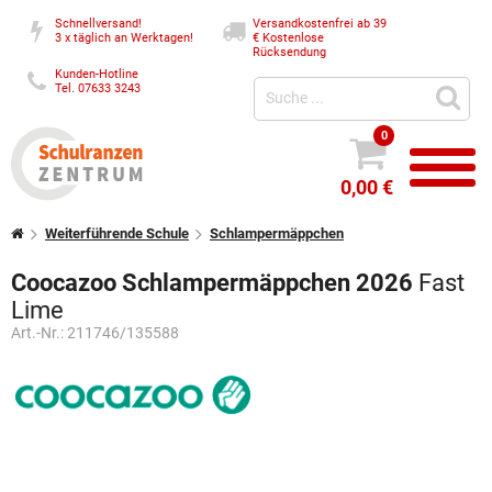
Schnellversand!
Versandkostenfrei ab 39
3 x täglich an Werktagen!
€
Kostenlose
Rücksendung
Kunden-Hotline
Tel. 07633 3243
0
0,00 €
Weiterführende Schule
Schlampermäppchen
Coocazoo Schlampermäppchen 2026
Fast
Lime
Art.-Nr.:
211746/135588