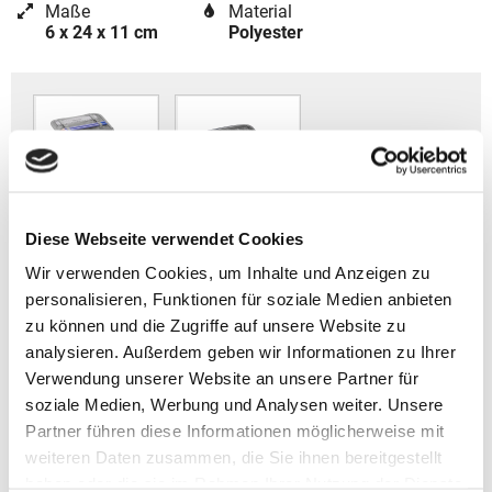
Maße
Material
6 x 24 x 11 cm
Polyester
Diese Webseite verwendet Cookies
Wir verwenden Cookies, um Inhalte und Anzeigen zu
personalisieren, Funktionen für soziale Medien anbieten
Coocazoo Zubehör
zu können und die Zugriffe auf unsere Website zu
analysieren. Außerdem geben wir Informationen zu Ihrer
Artikelbeschreibung Coocazoo Schlampermäppchen
Verwendung unserer Website an unsere Partner für
EVERY 2025
soziale Medien, Werbung und Analysen weiter. Unsere
- Gewicht: ca. 170 g
Partner führen diese Informationen möglicherweise mit
- Volumen: ca. 1,5 l
weiteren Daten zusammen, die Sie ihnen bereitgestellt
- Größe: 6 x 24 x 11 cm (HxBxT)
haben oder die sie im Rahmen Ihrer Nutzung der Dienste