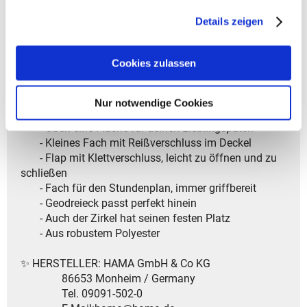
- Modelljahr: 2025
gesammelt haben.
Details zeigen
✨ Dein perfektes Schlampermäppchen – clever &
organisiert! ✨
Cookies zulassen
✅ Top-Features auf einen Blick:
Nur notwendige Cookies
- Viel Platz für Stifte und mehr
- Oben eine Fläche für deinen Lieblingspatch
- Kleines Fach mit Reißverschluss im Deckel
- Flap mit Klettverschluss, leicht zu öffnen und zu
schließen
- Fach für den Stundenplan, immer griffbereit
- Geodreieck passt perfekt hinein
- Auch der Zirkel hat seinen festen Platz
- Aus robustem Polyester
✨ HERSTELLER: HAMA GmbH & Co KG
86653 Monheim / Germany
Tel. 09091-502-0