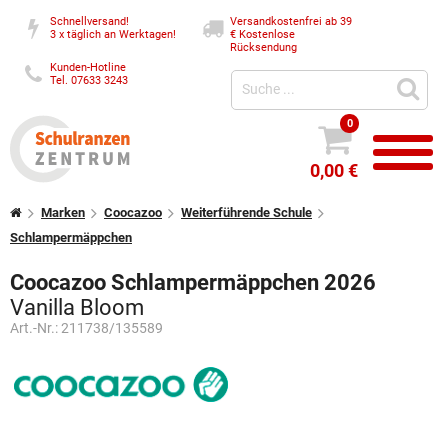
Schnellversand!
Versandkostenfrei ab 39
3 x täglich an Werktagen!
€
Kostenlose
Rücksendung
Kunden-Hotline
Tel. 07633 3243
0
0,00 €
Marken
Coocazoo
Weiterführende Schule
Schlampermäppchen
Coocazoo Schlampermäppchen 2026
Vanilla Bloom
Art.-Nr.:
211738/135589