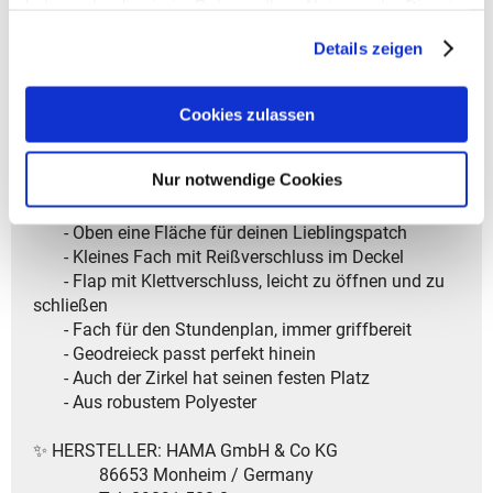
haben oder die sie im Rahmen Ihrer Nutzung der Dienste
- Größe: 6 x 24 x 11 cm (HxBxT)
gesammelt haben.
- Modelljahr: 2025
Details zeigen
✨ Dein perfektes Schlampermäppchen – clever &
organisiert! ✨
Cookies zulassen
✅ Top-Features auf einen Blick:
Nur notwendige Cookies
- Viel Platz für Stifte und mehr
- Oben eine Fläche für deinen Lieblingspatch
- Kleines Fach mit Reißverschluss im Deckel
- Flap mit Klettverschluss, leicht zu öffnen und zu
schließen
- Fach für den Stundenplan, immer griffbereit
- Geodreieck passt perfekt hinein
- Auch der Zirkel hat seinen festen Platz
- Aus robustem Polyester
✨ HERSTELLER: HAMA GmbH & Co KG
86653 Monheim / Germany