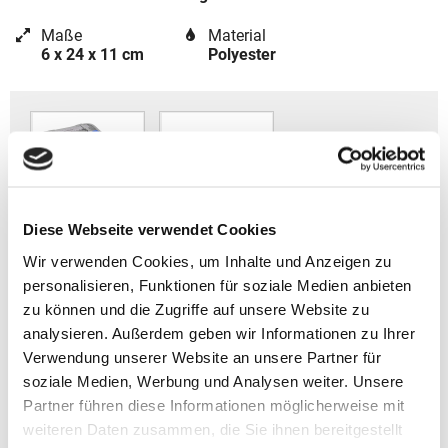
Maße
Material
6 x 24 x 11 cm
Polyester
Diese Webseite verwendet Cookies
Wir verwenden Cookies, um Inhalte und Anzeigen zu
personalisieren, Funktionen für soziale Medien anbieten
zu können und die Zugriffe auf unsere Website zu
Coocazoo Zubehör
analysieren. Außerdem geben wir Informationen zu Ihrer
Artikelbeschreibung Coocazoo Schlampermäppchen
Verwendung unserer Website an unsere Partner für
EVERY 2025
soziale Medien, Werbung und Analysen weiter. Unsere
Partner führen diese Informationen möglicherweise mit
- Gewicht: ca. 170 g
weiteren Daten zusammen, die Sie ihnen bereitgestellt
- Volumen: ca. 1,5 l