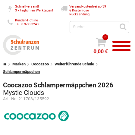
Schnellversand!
Versandkostenfrei ab 39
3 x täglich an Werktagen!
€
Kostenlose
Rücksendung
Kunden-Hotline
Tel. 07633 3243
0
0,00 €
Marken
Coocazoo
Weiterführende Schule
Schlampermäppchen
Coocazoo Schlampermäppchen 2026
Mystic Clouds
Art.-Nr.:
211708/135592