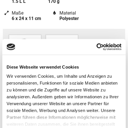
1.5 L L
170 g
Maße
Material
6 x 24 x 11 cm
Polyester
Diese Webseite verwendet Cookies
Wir verwenden Cookies, um Inhalte und Anzeigen zu
personalisieren, Funktionen für soziale Medien anbieten
zu können und die Zugriffe auf unsere Website zu
Coocazoo Zubehör
analysieren. Außerdem geben wir Informationen zu Ihrer
Artikelbeschreibung Coocazoo Schlampermäppchen
Verwendung unserer Website an unsere Partner für
EVERY 2025
soziale Medien, Werbung und Analysen weiter. Unsere
Partner führen diese Informationen möglicherweise mit
- Gewicht: ca. 170 g
weiteren Daten zusammen, die Sie ihnen bereitgestellt