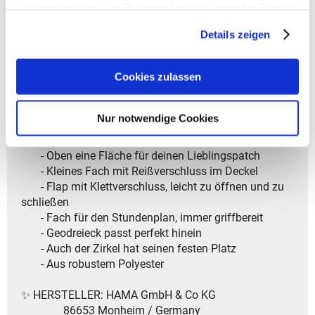
- Volumen: ca. 1,5 l
haben oder die sie im Rahmen Ihrer Nutzung der Dienste
- Größe: 6 x 24 x 11 cm (HxBxT)
gesammelt haben.
- Modelljahr: 2025
Details zeigen
✨ Dein perfektes Schlampermäppchen – clever &
Cookies zulassen
organisiert! ✨
✅ Top-Features auf einen Blick:
Nur notwendige Cookies
- Viel Platz für Stifte und mehr
- Oben eine Fläche für deinen Lieblingspatch
- Kleines Fach mit Reißverschluss im Deckel
- Flap mit Klettverschluss, leicht zu öffnen und zu
schließen
- Fach für den Stundenplan, immer griffbereit
- Geodreieck passt perfekt hinein
- Auch der Zirkel hat seinen festen Platz
- Aus robustem Polyester
✨ HERSTELLER: HAMA GmbH & Co KG
86653 Monheim / Germany