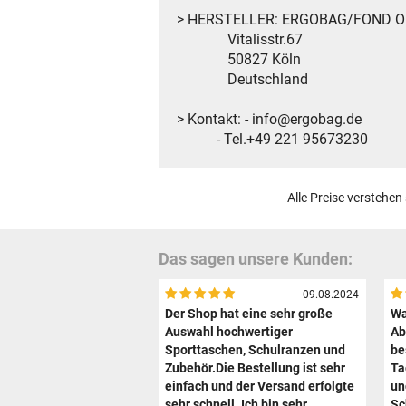
> HERSTELLER: ERGOBAG/FOND 
Vitalisstr.67
50827 Köln
Deutschland
> Kontakt: - info@ergobag.de
- Tel.+49 221 95673230
Alle Preise verstehen
Das sagen unsere Kunden:
09.08.2024
Der Shop hat eine sehr große
Wa
Auswahl hochwertiger
Ab
Sporttaschen, Schulranzen und
be
Zubehör.Die Bestellung ist sehr
Ta
einfach und der Versand erfolgte
un
sehr schnell. Ich bin sehr
Sc