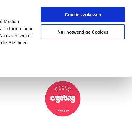
Mein Konto
den-Hotline
. 07633 3243
Cookies zulassen
0
le Medien
ir Informationen
Nur notwendige Cookies
0,00 €
Analysen weiter.
die Sie ihnen
ke
Taschen
Zubehör