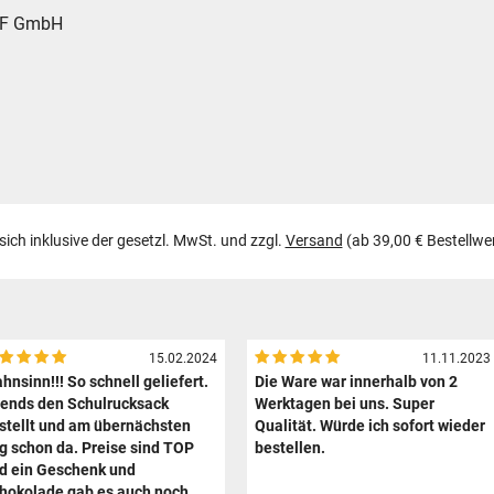
OF GmbH
 sich inklusive der gesetzl. MwSt. und zzgl.
Versand
(ab 39,00 € Bestellwe
15.02.2024
11.11.2023
hnsinn!!! So schnell geliefert.
Die Ware war innerhalb von 2
ends den Schulrucksack
Werktagen bei uns. Super
stellt und am übernächsten
Qualität. Würde ich sofort wieder
g schon da. Preise sind TOP
bestellen.
d ein Geschenk und
hokolade gab es auch noch.