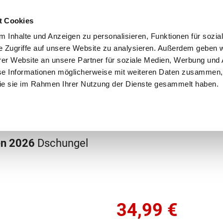
Schnellversand!
Versandkostenfrei ab 39 €
Kun
3 x täglich an Werktagen!
Kostenlose Rücksendung
Tel
t Cookies
 Inhalte und Anzeigen zu personalisieren, Funktionen für sozia
e Zugriffe auf unsere Website zu analysieren. Außerdem geben w
er Website an unsere Partner für soziale Medien, Werbung und 
se Informationen möglicherweise mit weiteren Daten zusammen, 
 die sie im Rahmen Ihrer Nutzung der Dienste gesammelt haben.
Grundschule
Weiterführende Schule
Rucksäc
lstahl-Brotdosen
en 2026
Dschungel
34,99
€