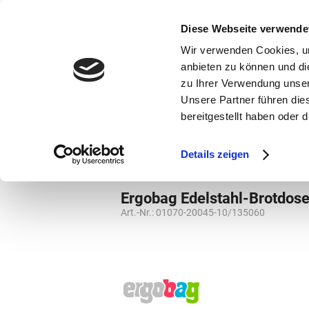
bestellen und ausdrucken
GUTSCHEINE
Diese Webseite verwende
Wir verwenden Cookies, um
anbieten zu können und di
zu Ihrer Verwendung unser
Unsere Partner führen die
bereitgestellt haben oder
Marken
Vorschule
Details zeigen
Marken
Ergobag
Grundschule
Ede
Ergobag Edelstahl-Brotdos
Art.-Nr.:
01070-20045-10/135060