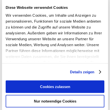
> Artikelbeschreibung Ergobag Brotdose Edelstahl
Diese Webseite verwendet Cookies
2026
Wir verwenden Cookies, um Inhalte und Anzeigen zu
- Gewicht: 390 g
personalisieren, Funktionen für soziale Medien anbieten
- Größe: 17 x 7 x 14 cm (BxTxH)
zu können und die Zugriffe auf unsere Website zu
analysieren. Außerdem geben wir Informationen zu Ihrer
> Material: Edelstahl 18/8 und
Verwendung unserer Website an unsere Partner für
Medizinisches Silikon
soziale Medien, Werbung und Analysen weiter. Unsere
BPA & PVC frei
Partner führen diese Informationen möglicherweise mit
weiteren Daten zusammen, die Sie ihnen bereitgestellt
• Ideale Größe für Grundschule und Kindergarten
haben oder die sie im Rahmen Ihrer Nutzung der Dienste
• Viele Farb-Ausführungen passend zu den
gesammelt haben.
Schulranzen
Details zeigen
• Ergonomisch gestaltet für die Hände von Kindern
• Praktisches 2er-Set mit zusätzlicher Snackbox
• die Boxen können ineinander gestapelt werden
Cookies zulassen
• Neutral in Geruch und Geschmack
• Spülmaschinengeeignet bis 45 °C; nicht mikrowellen‑
Nur notwendige Cookies
oder gefriergeeignet