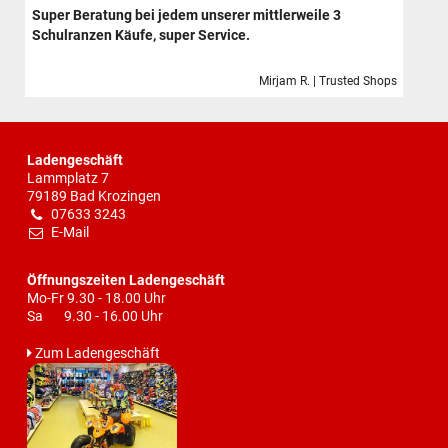
Super Beratung bei jedem unserer mittlerweile 3
Schulranzen Käufe, super Service.
Mirjam R. | Trusted Shops
Ladengeschäft
Lammplatz 7
79189 Bad Krozingen
07633 3243
E-Mail
Öffnungszeiten Ladengeschäft
Mo-Fr 9.30 - 18.00 Uhr
Sa 9.30 - 16.00 Uhr
Zum Ladengeschäft