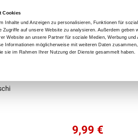
Schnellversand!
Versandkostenfrei ab 39 €
Kun
3 x täglich an Werktagen!
Kostenlose Rücksendung
Tel
t Cookies
 Inhalte und Anzeigen zu personalisieren, Funktionen für sozia
e Zugriffe auf unsere Website zu analysieren. Außerdem geben w
er Website an unsere Partner für soziale Medien, Werbung und 
se Informationen möglicherweise mit weiteren Daten zusammen, 
 die sie im Rahmen Ihrer Nutzung der Dienste gesammelt haben.
Grundschule
Weiterführende Schule
Rucksäc
gies
schi
9,99
€