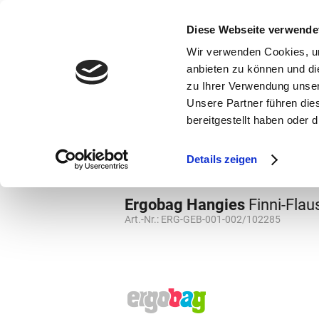
bestellen und ausdrucken
GUTSCHEINE
Diese Webseite verwende
Wir verwenden Cookies, um
anbieten zu können und di
zu Ihrer Verwendung unser
Unsere Partner führen die
bereitgestellt haben oder
Marken
Vorschule
Details zeigen
Marken
Ergobag
Grundschule
Han
Ergobag Hangies
Finni-Flau
Art.-Nr.:
ERG-GEB-001-002/102285