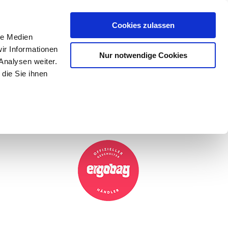
Mein Konto
den-Hotline
. 07633 3243
Cookies zulassen
0
le Medien
ir Informationen
Nur notwendige Cookies
0,00 €
Analysen weiter.
die Sie ihnen
ke
Taschen
Zubehör