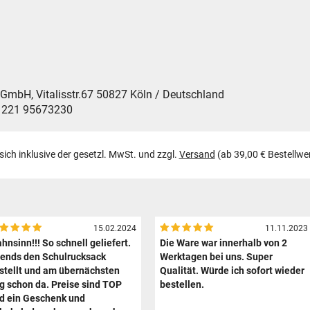
H, Vitalisstr.67 50827 Köln / Deutschland
9 221 95673230
 sich inklusive der gesetzl. MwSt. und zzgl.
Versand
(ab 39,00 € Bestellwe
15.02.2024
11.11.2023
hnsinn!!! So schnell geliefert.
Die Ware war innerhalb von 2
ends den Schulrucksack
Werktagen bei uns. Super
stellt und am übernächsten
Qualität. Würde ich sofort wieder
g schon da. Preise sind TOP
bestellen.
d ein Geschenk und