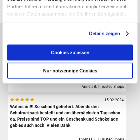
Partner führen diese Informationen möglicherweise mit
Alle Preise verstehen sich inklusive der gesetzl. MwSt. und zzgl.
Versand
(ab 39,00 € Bestellwert versandkostenfrei!)
weiteren Daten zusammen, die Sie ihnen bereitgestellt
haben oder die sie im Rahmen Ihrer Nutzung der Dienste
gesammelt haben.
Das sagen unsere Kunden:
Details zeigen
09.08.2024
Der Shop hat eine sehr große Auswahl hochwertiger
Cookies zulassen
Sporttaschen, Schulranzen und Zubehör.Die Bestellung
ist sehr einfach und der Versand erfolgte sehr schnell.
Ich bin sehr zufrieden und werde definitiv wieder hier
Nur notwendige Cookies
bestellen.
Annett B. | Trusted Shops
15.02.2024
Wahnsinn!!! So schnell geliefert. Abends den
Schulrucksack bestellt und am übernächsten Tag schon
da. Preise sind TOP und ein Geschenk und Schokolade
gab es auch noch. Vielen Dank.
Thomas K. | Trusted Shops