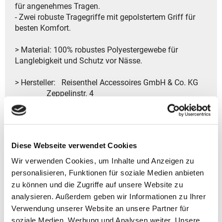
für angenehmes Tragen.
- Zwei robuste Tragegriffe mit gepolstertem Griff für
besten Komfort.
> Material: 100% robustes Polyestergewebe für
Langlebigkeit und Schutz vor Nässe.
> Hersteller: Reisenthel Accessoires GmbH & Co. KG
Zeppelinstr. 4
82205 Gilching
Deutschland
- Kontakt:
Tel.: +49 8105 772920
Diese Webseite verwendet Cookies
Fax: +49 8105 77292-920
E-Mail: service@reisenthel.com
Wir verwenden Cookies, um Inhalte und Anzeigen zu
personalisieren, Funktionen für soziale Medien anbieten
zu können und die Zugriffe auf unsere Website zu
analysieren. Außerdem geben wir Informationen zu Ihrer
Gutscheine bestellen
Verwendung unserer Website an unsere Partner für
soziale Medien, Werbung und Analysen weiter. Unsere