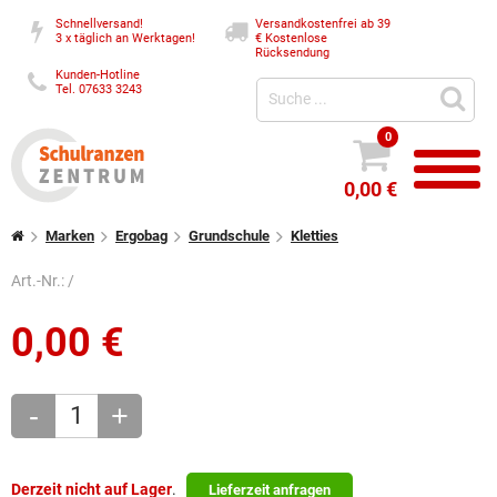
Schnellversand!
Versandkostenfrei ab 39
3 x täglich an Werktagen!
€
Kostenlose
Rücksendung
Kunden-Hotline
Tel. 07633 3243
0
0,00 €
Marken
Ergobag
Grundschule
Kletties
Art.-Nr.:
/
0,00
€
-
+
Derzeit nicht auf Lager
.
Lieferzeit anfragen