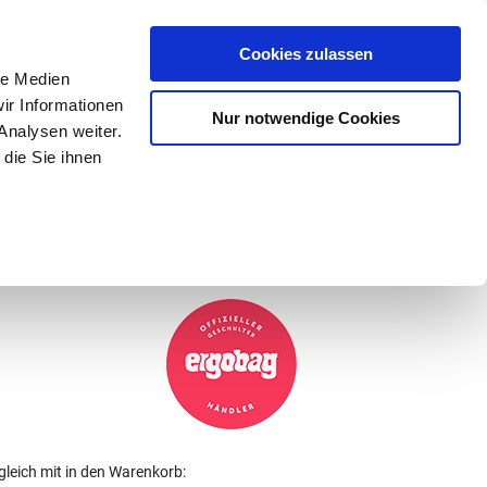
Mein Konto
den-Hotline
. 07633 3243
Cookies zulassen
0
le Medien
ir Informationen
Nur notwendige Cookies
0,00 €
Analysen weiter.
die Sie ihnen
ke
Taschen
Zubehör
gleich mit in den Warenkorb: