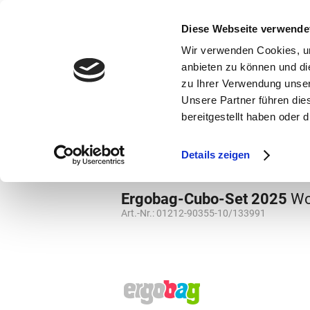
bestellen und ausdrucken
GUTSCHEINE
Diese Webseite verwende
Wir verwenden Cookies, um
anbieten zu können und di
zu Ihrer Verwendung unser
Unsere Partner führen die
bereitgestellt haben oder
Marken
Vorschule
Details zeigen
Marken
Ergobag
Grundschule
Sch
Ergobag-Cubo-Set 2025
Wo
Art.-Nr.:
01212-90355-10/133991