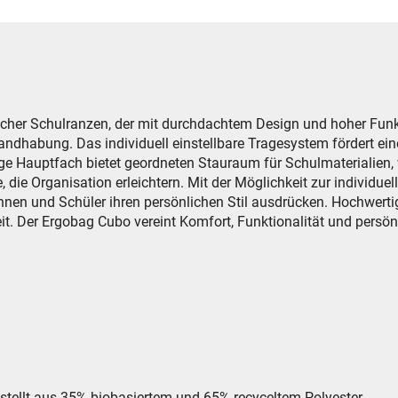
cher Schulranzen, der mit durchdachtem Design und hoher Funkti
Handhabung. Das individuell einstellbare Tragesystem fördert e
 Hauptfach bietet geordneten Stauraum für Schulmaterialien, 
e, die Organisation erleichtern. Mit der Möglichkeit zur individu
nen und Schüler ihren persönlichen Stil ausdrücken. Hochwerti
it. Der Ergobag Cubo vereint Komfort, Funktionalität und persö
estellt aus 35% biobasiertem und 65% recyceltem Polyester