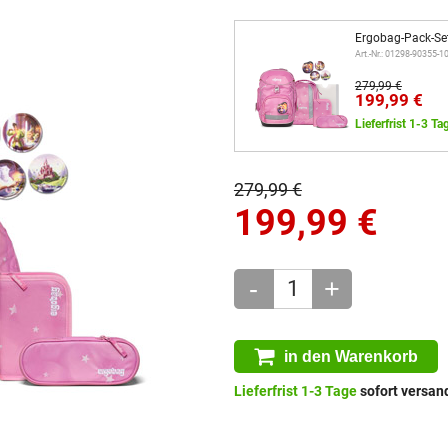
Ergobag-Pack-Se
Art.-Nr.: 01298-90355-
279,99 €
199,99 €
Lieferfrist 1-3 Ta
279,99 €
199,99
€
-
+
in den Warenkorb
Lieferfrist 1-3 Tage
sofort versand