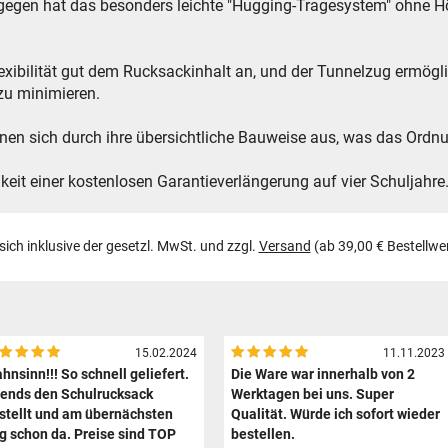
ngegen hat das besonders leichte "Hugging-Tragesystem" ohne Höh
lexibilität gut dem Rucksackinhalt an, und der Tunnelzug ermög
zu minimieren.
hnen sich durch ihre übersichtliche Bauweise aus, was das Ordnun
keit einer kostenlosen Garantieverlängerung auf vier Schuljahre
 sich inklusive der gesetzl. MwSt. und zzgl.
Versand
(ab 39,00 € Bestellwe
15.02.2024
11.11.2023
hnsinn!!! So schnell geliefert.
Die Ware war innerhalb von 2
ends den Schulrucksack
Werktagen bei uns. Super
stellt und am übernächsten
Qualität. Würde ich sofort wieder
g schon da. Preise sind TOP
bestellen.