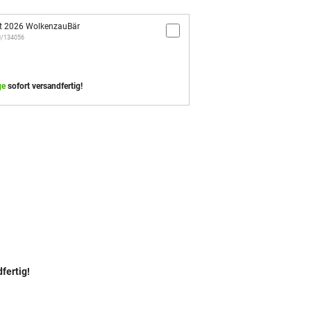
t 2026 WolkenzauBär
10/134056
ge
sofort versandfertig!
fertig!