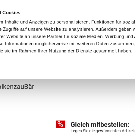
Schnellversand!
Versandkostenfrei ab 39 €
Kun
3 x täglich an Werktagen!
Kostenlose Rücksendung
Tel
t Cookies
 Inhalte und Anzeigen zu personalisieren, Funktionen für sozia
e Zugriffe auf unsere Website zu analysieren. Außerdem geben w
er Website an unsere Partner für soziale Medien, Werbung und 
se Informationen möglicherweise mit weiteren Daten zusammen, 
 die sie im Rahmen Ihrer Nutzung der Dienste gesammelt haben.
Grundschule
Weiterführende Schule
Rucksäc
ulranzen
lkenzauBär
%
Gleich mitbestellen:
Legen Sie die gewünschten Artikel 