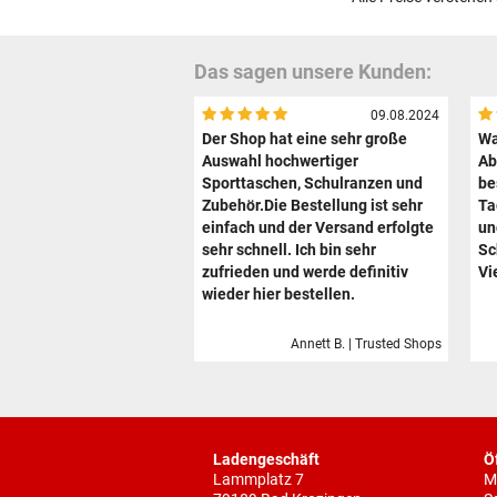
Das sagen unsere Kunden:
09.08.2024
Der Shop hat eine sehr große
Wa
Auswahl hochwertiger
Ab
Sporttaschen, Schulranzen und
be
Zubehör.Die Bestellung ist sehr
Ta
einfach und der Versand erfolgte
un
sehr schnell. Ich bin sehr
Sc
zufrieden und werde definitiv
Vi
wieder hier bestellen.
Annett B. | Trusted Shops
Ladengeschäft
Ö
Lammplatz 7
M