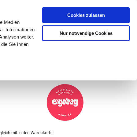
Mein Konto
den-Hotline
. 07633 3243
Cookies zulassen
0
le Medien
ir Informationen
Nur notwendige Cookies
0,00 €
Analysen weiter.
die Sie ihnen
ke
Taschen
Zubehör
gleich mit in den Warenkorb: