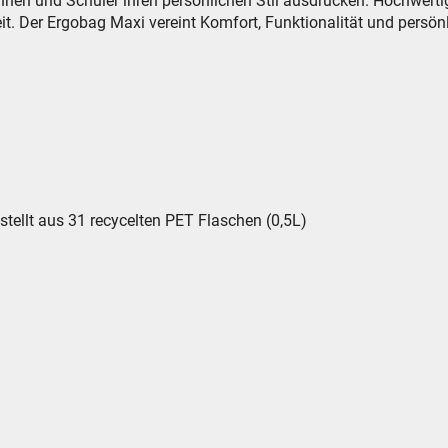
nen und Schüler ihren persönlichen Stil ausdrücken. Hochwerti
it. Der Ergobag Maxi vereint Komfort, Funktionalität und persö
stellt aus 31 recycelten PET Flaschen (0,5L)