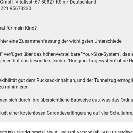
H, Vitalisstr.67 50827 Köln / Deutschland
9 221 95673230
al für mein Kind?
, hier eine Zusammenfassung der wichtigsten Unterschiede:
i" verfügen über das höhenverstellbare "Your-Size-System", das 
ngegen hat das besonders leichte "Hugging-Tragesystem" ohne Höh
lexibilität gut dem Rucksackinhalt an, und der Tunnelzug ermög
zu minimieren.
hnen sich durch ihre übersichtliche Bauweise aus, was das Ordnun
keit einer kostenlosen Garantieverlängerung auf vier Schuljahre
 sich inklusive der gesetzl. MwSt. und zzgl.
Versand
(ab 39,00 € Bestellwe