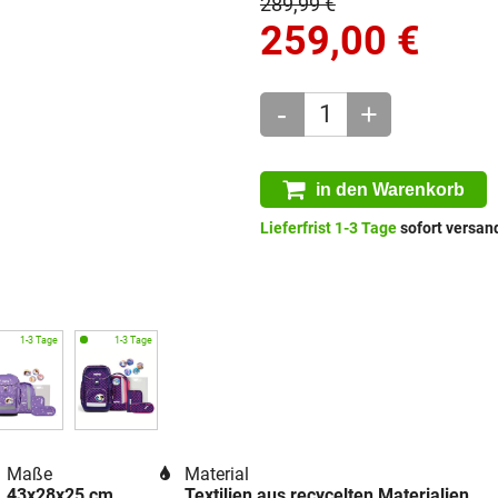
289,99 €
259,00
€
-
+
in den Warenkorb
Lieferfrist 1-3 Tage
sofort versand
Maße
Material
43x28x25 cm
Textilien aus recycelten Materialien