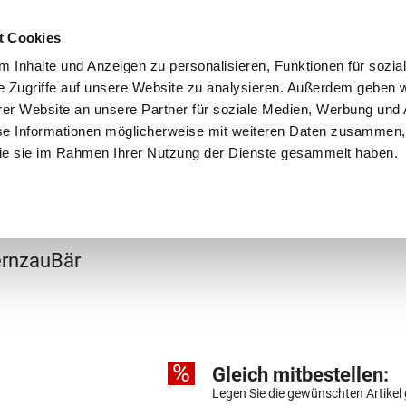
Schnellversand!
Versandkostenfrei ab 39 €
Kun
3 x täglich an Werktagen!
Kostenlose Rücksendung
Tel
t Cookies
 Inhalte und Anzeigen zu personalisieren, Funktionen für sozia
e Zugriffe auf unsere Website zu analysieren. Außerdem geben w
er Website an unsere Partner für soziale Medien, Werbung und 
se Informationen möglicherweise mit weiteren Daten zusammen, 
 die sie im Rahmen Ihrer Nutzung der Dienste gesammelt haben.
Grundschule
Weiterführende Schule
Rucksäc
ulranzen
ernzauBär
%
Gleich mitbestellen:
Legen Sie die gewünschten Artikel 