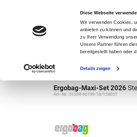
bestellen und ausdrucken
GUTSCHEINE
Diese Webseite verwende
Wir verwenden Cookies, um
anbieten zu können und di
zu Ihrer Verwendung unser
Unsere Partner führen die
bereitgestellt haben oder
Marken
Vorschule
Details zeigen
Marken
Ergobag
Grundschule
Sch
Ergobag-Maxi-Set 2026
St
Art.-Nr.:
01299-90199-10/134037