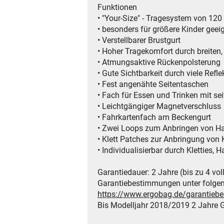
Funktionen
• "Your-Size" - Tragesystem von 120
• besonders für größere Kinder geei
• Verstellbarer Brustgurt
• Hoher Tragekomfort durch breiten,
• Atmungsaktive Rückenpolsterung
• Gute Sichtbarkeit durch viele Refle
• Fest angenähte Seitentaschen
• Fach für Essen und Trinken mit s
• Leichtgängiger Magnetverschluss
• Fahrkartenfach am Beckengurt
• Zwei Loops zum Anbringen von H
• Klett Patches zur Anbringung von K
• Individualisierbar durch Kletties, 
Garantiedauer: 2 Jahre (bis zu 4 vol
Garantiebestimmungen unter folge
https://www.ergobag.de/garantie
Bis Modelljahr 2018/2019 2 Jahre G