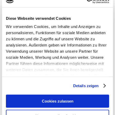
Diese Webseite verwendet Cookies
Wir verwenden Cookies, um Inhalte und Anzeigen zu
personalisieren, Funktionen für soziale Medien anbieten
zu können und die Zugriffe auf unsere Website zu
analysieren. Außerdem geben wir Informationen zu Ihrer
Verwendung unserer Website an unsere Partner für
Ergobag KLETTIES
soziale Medien, Werbung und Analysen weiter. Unsere
Partner führen diese Informationen möglicherweise mit
weiteren Daten zusammen, die Sie ihnen bereitgestellt
HERSTELLER: ERGOBAG/FOND OF GmbH, Vitalisstr.67
haben oder die sie im Rahmen Ihrer Nutzung der Dienste
50827 Köln / Deutschland
gesammelt haben.
Kontakt: info@ergobag.de / Tel.+49 221 95673230
Details zeigen
Cookies zulassen
Gutscheine bestellen