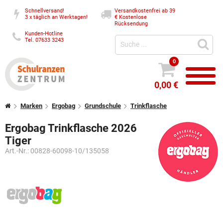
Schnellversand!
Versandkostenfrei ab 39
3 x täglich an Werktagen!
€
Kostenlose
Rücksendung
Kunden-Hotline
Tel. 07633 3243
0
0,00 €
Marken
Ergobag
Grundschule
Trinkflasche
Ergobag Trinkflasche 2026
Tiger
Art.-Nr.:
00828-60098-10/135058