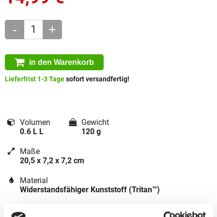
-
+
in den Warenkorb
Lieferfrist 1-3 Tage
sofort versandfertig!
Volumen
Gewicht
0.6 L L
120 g
Maße
20,5 x 7,2 x 7,2 cm
Material
Widerstandsfähiger Kunststoff (Tritan™)