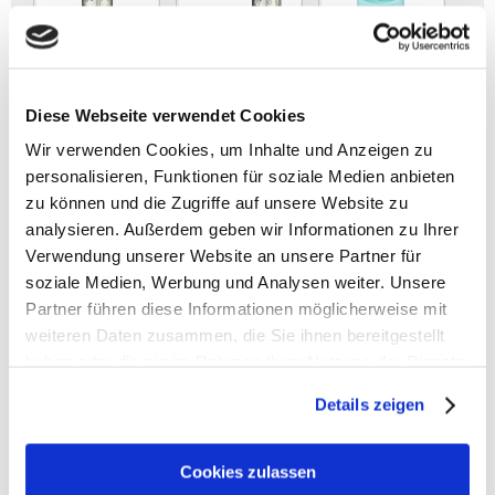
Diese Webseite verwendet Cookies
Wir verwenden Cookies, um Inhalte und Anzeigen zu
personalisieren, Funktionen für soziale Medien anbieten
zu können und die Zugriffe auf unsere Website zu
analysieren. Außerdem geben wir Informationen zu Ihrer
Verwendung unserer Website an unsere Partner für
soziale Medien, Werbung und Analysen weiter. Unsere
Partner führen diese Informationen möglicherweise mit
Ergobag KLETTIES
weiteren Daten zusammen, die Sie ihnen bereitgestellt
haben oder die sie im Rahmen Ihrer Nutzung der Dienste
HERSTELLER: ERGOBAG/FOND OF GmbH, Vitalisstr.67
gesammelt haben.
Details zeigen
50827 Köln / Deutschland
Kontakt: info@ergobag.de / Tel.+49 221 95673230
Cookies zulassen