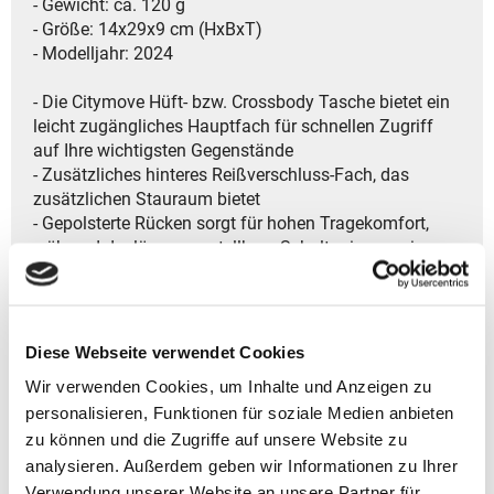
- Gewicht: ca. 120 g
- Größe: 14x29x9 cm (HxBxT)
- Modelljahr: 2024
- Die Citymove Hüft- bzw. Crossbody Tasche bietet ein
leicht zugängliches Hauptfach für schnellen Zugriff
auf Ihre wichtigsten Gegenstände
- Zusätzliches hinteres Reißverschluss-Fach, das
zusätzlichen Stauraum bietet
- Gepolsterte Rücken sorgt für hohen Tragekomfort,
während der längenverstellbare Schulterriemen eine
individuelle Anpassung ermöglicht
- Die Tasche hat eine übersichtliche Innenaufteilung,
die für Ordnung sorgt, und einen integrierten
Diebstahlschutz, der Ihre Wertsachen sicher hält
Diese Webseite verwendet Cookies
- CityMove Crossbody Tasche aus recycelten
Wir verwenden Cookies, um Inhalte und Anzeigen zu
Materialien hergestellt und bietet so eine
personalisieren, Funktionen für soziale Medien anbieten
umweltfreundliche Lösung für Ihren Alltag und Reisen
zu können und die Zugriffe auf unsere Website zu
- CityMove Crossbody ist Unisex und eignet sich für
alle
analysieren. Außerdem geben wir Informationen zu Ihrer
- Ideal für den Lifestyle-Alltag und Reisen
Verwendung unserer Website an unsere Partner für