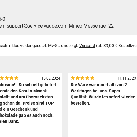
-0
support@service.vaude.com Mineo Messenger 22
 sich inklusive der gesetzl. MwSt. und zzgl.
Versand
(ab 39,00 € Bestellwe
15.02.2024
11.11.2023
hnsinn!!! So schnell geliefert.
Die Ware war innerhalb von 2
ends den Schulrucksack
Werktagen bei uns. Super
stellt und am übernächsten
Qualität. Würde ich sofort wieder
g schon da. Preise sind TOP
bestellen.
d ein Geschenk und
hokolade gab es auch noch.
elen Dank.