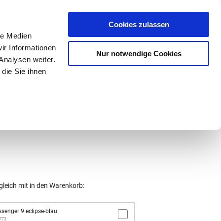
Mein Konto
den-Hotline
. 07633 3243
Cookies zulassen
0
le Medien
ir Informationen
Nur notwendige Cookies
0,00 €
Analysen weiter.
die Sie ihnen
ke
Taschen
Zubehör
gleich mit in den Warenkorb:
enger 9 eclipse-blau
1773