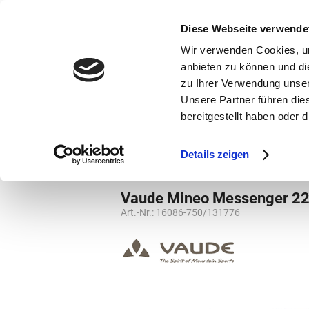
bestellen und ausdrucken
GUTSCHEINE
Diese Webseite verwende
Wir verwenden Cookies, um
anbieten zu können und di
zu Ihrer Verwendung unser
Unsere Partner führen die
bereitgestellt haben oder
Marken
Vorschule
Details zeigen
Marken
Vaude
Taschen
Messeng
Vaude Mineo Messenger 2
Art.-Nr.:
16086-750/131776