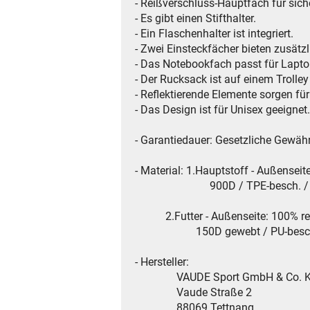
- Reißverschluss-Hauptfach für sich
- Es gibt einen Stifthalter.
- Ein Flaschenhalter ist integriert.
- Zwei Einsteckfächer bieten zusätz
- Das Notebookfach passt für Laptops
- Der Rucksack ist auf einem Trolley
- Reflektierende Elemente sorgen für
- Das Design ist für Unisex geeignet.
- Garantiedauer: Gesetzliche Gewähr
- Material: 1.Hauptstoff - Außensei
900D / TPE-besch. / g
2.Futter - Außenseite: 100% rec
150D gewebt / PU-besc
- Hersteller:
VAUDE Sport GmbH & Co. 
Vaude Straße 2
88069 Tettnang