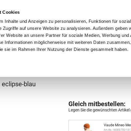
Schnellversand!
Versandkostenfrei ab 39 €
Kun
3 x täglich an Werktagen!
Kostenlose Rücksendung
Tel
t Cookies
 Inhalte und Anzeigen zu personalisieren, Funktionen für sozia
e Zugriffe auf unsere Website zu analysieren. Außerdem geben w
er Website an unsere Partner für soziale Medien, Werbung und 
se Informationen möglicherweise mit weiteren Daten zusammen, 
 die sie im Rahmen Ihrer Nutzung der Dienste gesammelt haben.
Grundschule
Weiterführende Schule
Rucksäc
er-Taschen
2
eclipse-blau
Gleich mitbestellen:
Legen Sie die gewünschten Artikel 
Vaude Mineo Mess
Art.-Nr.: 16085-750/13