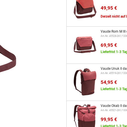
49,95 €
Derzeit nicht auf
Vaude Rom M III 
Art.-Nr.: 45528-261/13
69,95 €
Lieferfrist 1-3 Ta
Vaude Unuk II da
Art.-Nr.: 45519-261/13
54,95 €
Lieferfrist 1-3 Ta
Vaude Okab II da
Art.-Nr.: 45521-261/13
99,95 €
Lieferfrist 1-3 Ta