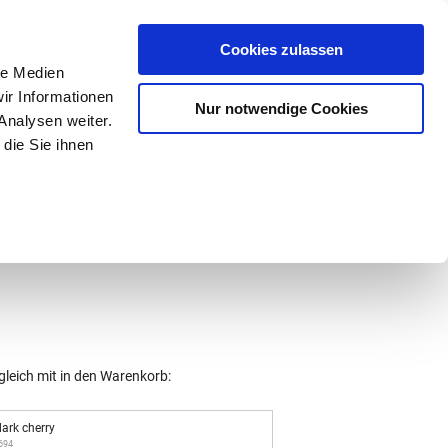
Mein Konto
den-Hotline
. 07633 3243
Cookies zulassen
0
le Medien
ir Informationen
Nur notwendige Cookies
0,00 €
Analysen weiter.
die Sie ihnen
ke
Taschen
Zubehör
gleich mit in den Warenkorb:
dark cherry
3694