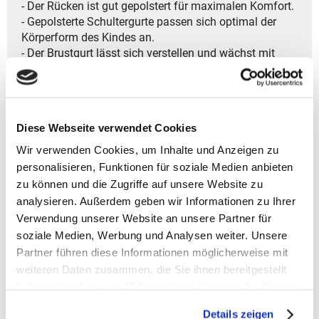
- Der Rücken ist gut gepolstert für maximalen Komfort.
- Gepolsterte Schultergurte passen sich optimal der
Körperform des Kindes an.
- Der Brustgurt lässt sich verstellen und wächst mit
dem Kind mit.
- Ein Reißverschlussfach im Deckel sorgt für
zusätzlichen Stauraum.
- Zwei Außentaschen aus Netz bieten Platz für kleine
Diese Webseite verwendet Cookies
Gegenstände.
- Eine eingebaute Lupe erleichtert das Betrachten von
Wir verwenden Cookies, um Inhalte und Anzeigen zu
Details.
personalisieren, Funktionen für soziale Medien anbieten
- Kinderfreundliche Schnallen lassen sich einfach
zu können und die Zugriffe auf unsere Website zu
öffnen und schließen.
analysieren. Außerdem geben wir Informationen zu Ihrer
- Ein Namensschild im Inneren bietet Platz für die
Verwendung unserer Website an unsere Partner für
persönliche Kennzeichnung.
soziale Medien, Werbung und Analysen weiter. Unsere
- Die ideale Tasche für jedes Abenteuer-robust,
Partner führen diese Informationen möglicherweise mit
komfortabel und perfekt geeignet für Schule, Sport und
weiteren Daten zusammen, die Sie ihnen bereitgestellt
Reisen,
haben oder die sie im Rahmen Ihrer Nutzung der Dienste
damit Kinder draußen aktiv die Welt entdecken
können.
gesammelt haben.
Details zeigen