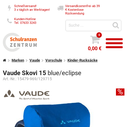
Schnellversand!
Versandkostenfrei ab 39
3 x täglich an Werktagen!
€
Kostenlose
Rücksendung
Kunden-Hotline
Tel. 07633 3243
0
0,00 €
Marken
Vaude
Vorschule
Kinder-Rucksäcke
Vaude Skovi 15
blue/eclipse
Art.-Nr.:
15479-969/129715
%